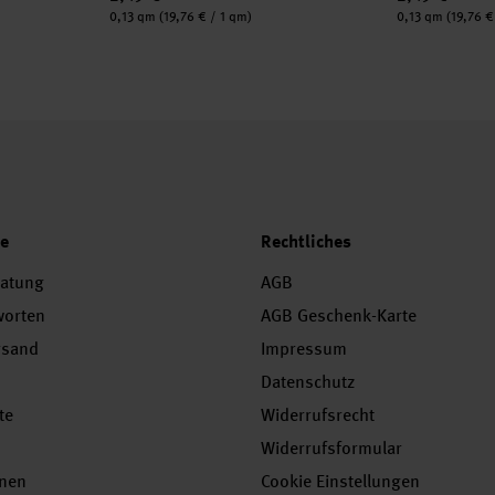
Inhalt:
Inhalt:
0,13 qm
(19,76 € / 1 qm)
0,13 qm
(19,76 €
ce
Rechtliches
ratung
AGB
worten
AGB Geschenk-Karte
rsand
Impressum
Datenschutz
te
Widerrufsrecht
Widerrufsformular
onen
Cookie Einstellungen