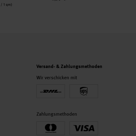
Inha
 / 1 qm)
0,1
Versand- & Zahlungsmethoden
Wir verschicken mit
Zahlungsmethoden