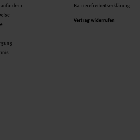
 anfordern
Barrierefreiheitserklärung
weise
Vertrag widerrufen
se
orgung
chnis