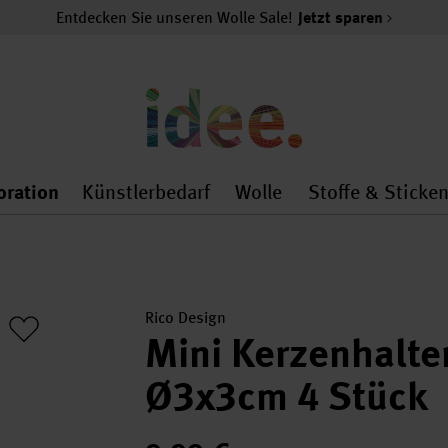
Entdecken Sie unseren Wolle Sale!
Jetzt sparen
oration
Künstlerbedarf
Wolle
Stoffe & Sticke
nMenu
al.openMenu
 general.openMenu
Dekoration general.openMenu
Künstlerbedarf general.
Wolle general.o
Rico Design
Mini Kerzenhalter
Ø3x3cm 4 Stück