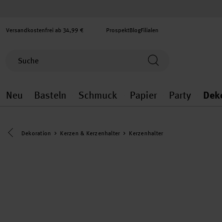
Versandkostenfrei ab 34,99 €
Prospekt
Blog
Filialen
Neu
Basteln
Schmuck
Papier
Party
Dek
Neu general.openMenu
Basteln general.openMenu
Schmuck general.ope
Papier gener
Party
Eine Kategorie zurück navigieren
Dekoration
Kerzen & Kerzenhalter
Kerzenhalter