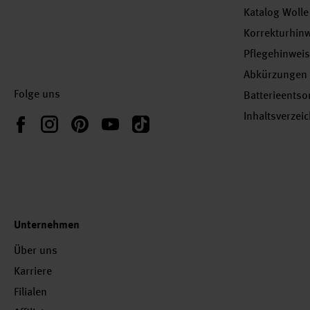
Katalog Wolle
Korrekturhin
Pflegehinwei
Abkürzungen
Folge uns
Batterieents
Inhaltsverzei
Instagram
Pinterest
YouTube
TikTok
Facebook
Unternehmen
Über uns
Karriere
Filialen