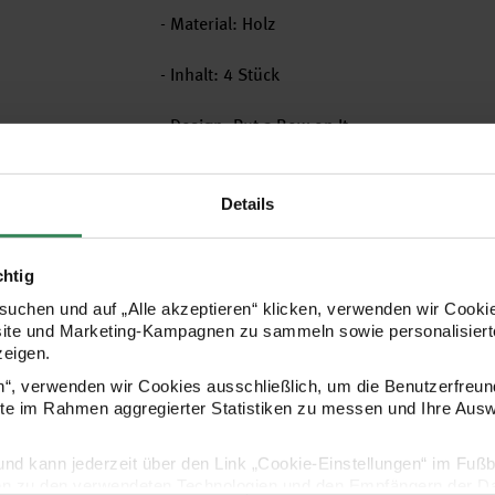
- Material: Holz
- Inhalt: 4 Stück
- Design: Put a Bow on It
Details
Hersteller
chtig
uchen und auf „Alle akzeptieren“ klicken, verwenden wir Cookie
site und Marketing-Kampagnen zu sammeln sowie personalisierte
zeigen.
en“, verwenden wir Cookies ausschließlich, um die Benutzerfreun
ite im Rahmen aggregierter Statistiken zu messen und Ihre Aus
lig und kann jederzeit über den Link „Cookie-Einstellungen“ im Fuß
en zu den verwendeten Technologien und den Empfängern der Dat