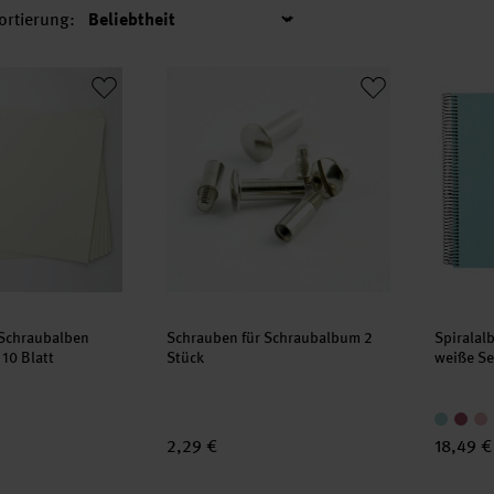
ortierung:
Sortierung
ür Schraubalben creme29x24cm 10 Blatt
Schrauben für Schraubalbum 2 Stück
Spirala
 Schraubalben
Schrauben für Schraubalbum 2
Spiralal
10 Blatt
Stück
weiße Se
2,29 €
18,49 €