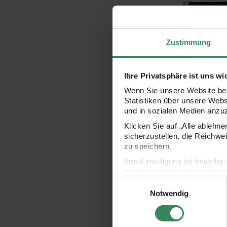
Zustimmung
Ihre Privatsphäre ist uns wi
Wenn Sie unsere Website bes
Statistiken über unsere Web
Spiralalbum 2
und in sozialen Medien anzu
schwarze Seite
Klicken Sie auf „Alle ablehn
sicherzustellen, die Reichwe
zu speichern.
14,49 €
Ihre Einwilligung ist freiwil
werden. Weitere Information
Einwilligungsauswahl
Datenschutzerklärung.
Fotoalbum Jus
Notwendig
Impressum
Datenschutz