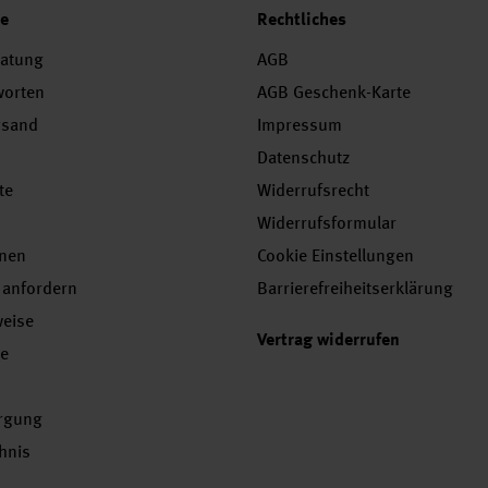
ce
Rechtliches
ratung
AGB
worten
AGB Geschenk-Karte
rsand
Impressum
Datenschutz
te
Widerrufsrecht
Widerrufsformular
onen
Cookie Einstellungen
 anfordern
Barrierefreiheitserklärung
weise
Vertrag widerrufen
se
orgung
chnis