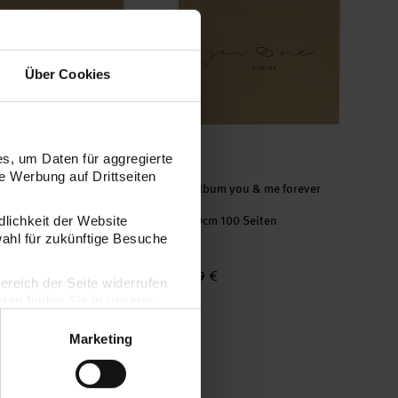
Über Cookies
s, um Daten für aggregierte
 Werbung auf Drittseiten
m you & me forever
Fotoalbum you & me forever
t Sichtfenster 29x23cm
Braun
n
25x20cm 100 Seiten
dlichkeit der Website
wahl für zukünftige Besuche
24,99 €
bereich der Seite widerrufen
en finden Sie in unserer
Marketing