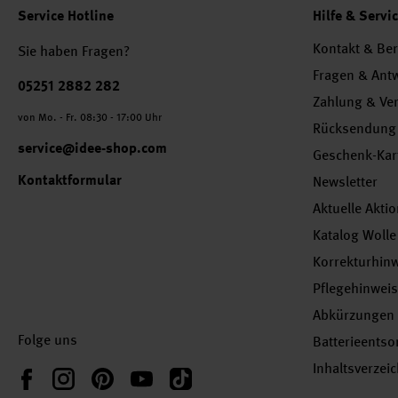
Service Hotline
Hilfe & Servi
Kontakt & Be
Sie haben Fragen?
Fragen & Ant
Telefonnummer
05251 2882 282
Zahlung & Ve
von Mo. - Fr. 08:30 - 17:00 Uhr
Rücksendung
service@idee-shop.com
Geschenk-Kar
Kontaktformular
Newsletter
Aktuelle Akti
Katalog Wolle
Korrekturhin
Pflegehinwei
Abkürzungen
Folge uns
Batterieents
Inhaltsverzei
Instagram
Pinterest
YouTube
TikTok
Facebook