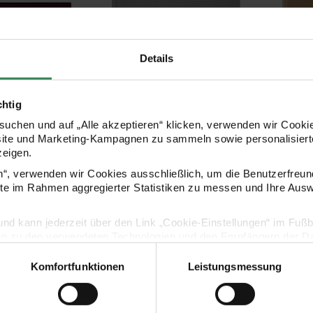
Details
chtig
uchen und auf „Alle akzeptieren“ klicken, verwenden wir Cookie
site und Marketing-Kampagnen zu sammeln sowie personalisierte
4x17cm Leinen 40
Fotoalbum Just the Two of us
Fotoalbu
zeigen.
n
Grau mit verdeckter Spirale
braun mi
20x25cm 100 Seiten
50 Seite
en“, verwenden wir Cookies ausschließlich, um die Benutzerfreun
ite im Rahmen aggregierter Statistiken zu messen und Ihre Aus
24,99 €
29,99 €
lig und kann jederzeit über den Link „Cookie-Einstellungen“ im Fuß
en zu den verwendeten Technologien und den Empfängern der Dat
t the Two of us Grau mit verdeckte Spirale
Komfortfunktionen
Leistungsmessung
Vertrag widerrufen