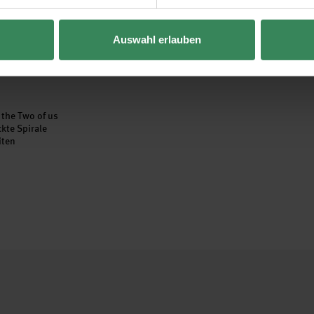
Auswahl erlauben
 the Two of us
ckte Spirale
iten