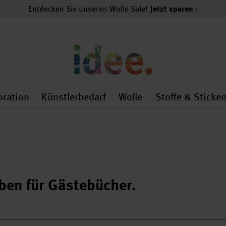
Entdecken Sie unseren Wolle Sale!
Jetzt sparen
oration
Künstlerbedarf
Wolle
Stoffe & Sticke
nMenu
al.openMenu
 general.openMenu
Dekoration general.openMenu
Künstlerbedarf general.
Wolle general.o
ben für Gästebücher