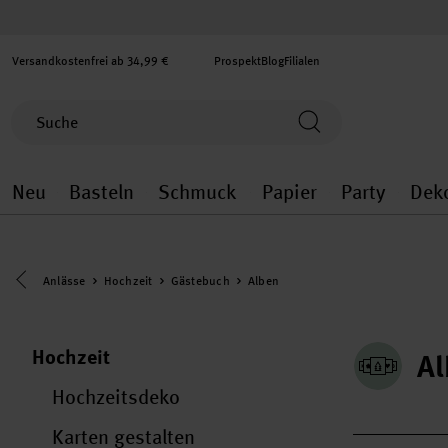
Versandkostenfrei ab 34,99 €
Prospekt
Blog
Filialen
Neu
Basteln
Schmuck
Papier
Party
Dek
Neu general.openMenu
Basteln general.openMenu
Schmuck general.ope
Papier gener
Party
Eine Kategorie zurück navigieren
Anlässe
Hochzeit
Gästebuch
Alben
Hochzeit
Al
Hochzeitsdeko
Karten gestalten