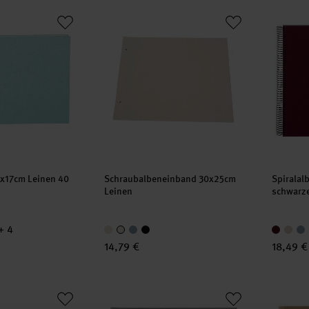
24x17cm Leinen 40 weiße Seiten
Schraubalbeneinband 30x25cm Leinen
Spirala
4x17cm Leinen 40
Schraubalbeneinband 30x25cm
Spiralal
Leinen
schwarze
+ 4
14,79 €
18,49 €
24x17cm Leinen 40 schwarze Seiten
Fotoalbum Just the Two of us Grau mit ver
Fotoalb