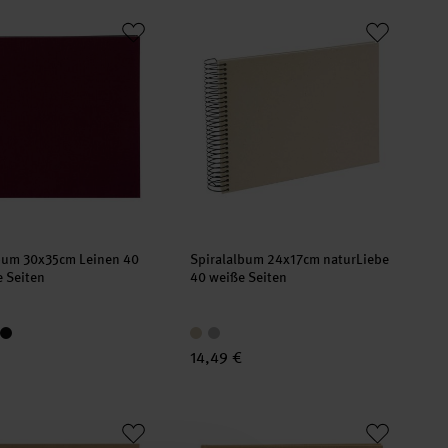
lbum 30x35cm Leinen 40 schwarze Seiten
Spiralalbum 24x17cm naturLiebe 40 w
bum 30x35cm Leinen 40
Spiralalbum 24x17cm naturLiebe
 Seiten
40 weiße Seiten
14,49 €
deckter Spirale 20x25cm 100 Seiten
um you & me forever braun mit Sichtfenster 29x23cm 50 Seiten
Fotoalbum you & me forever Braun