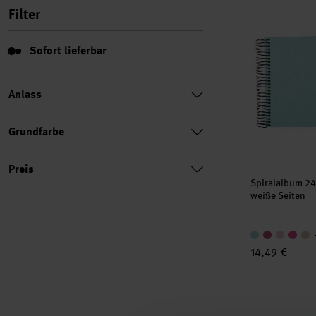
Spiralalbum 
Filter
Sofort lieferbar
Sofort lieferbar
Anlass
Grundfarbe
Preis
Preis
Spiralalbum 2
weiße Seiten
14,49 €
Spiralalbum 