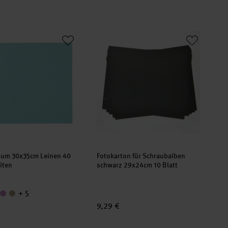
lbum 30x35cm Leinen 40 weiße Seiten
Fotokarton für Schraubalben schwarz
bum 30x35cm Leinen 40
Fotokarton für Schraubalben
iten
schwarz 29x24cm 10 Blatt
+ 5
9,29 €