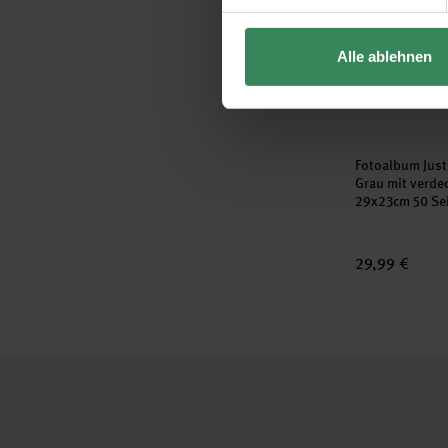
Alle ablehnen
Fotoalbum Just
Grau mit verde
29x23cm 50 Se
29,99 €