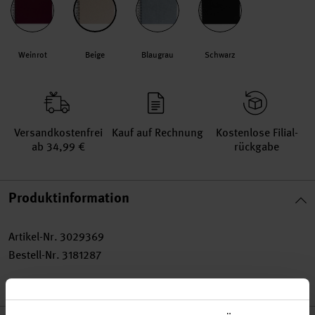
Weinrot
Beige
Blaugrau
Schwarz
Versand­kosten­frei
Kauf auf Rechnung
Kosten­lose Filial­
ab 34,99 €
rückgabe
Produktinformation
Artikel-Nr.
3029369
Bestell-Nr.
3181287