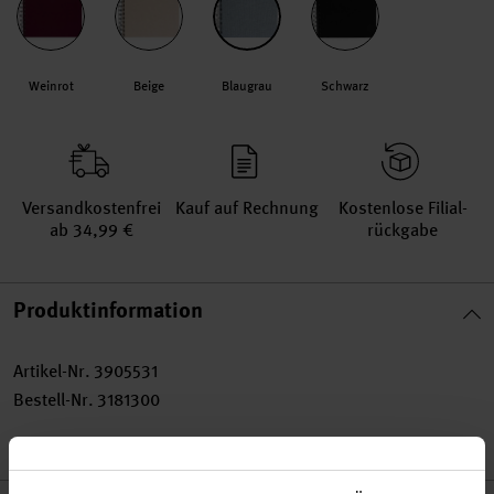
Weinrot
Beige
Blaugrau
Schwarz
Versand­kosten­frei
Kauf auf Rechnung
Kosten­lose Filial­
ab 34,99 €
rückgabe
Produktinformation
Artikel-Nr.
3905531
Bestell-Nr.
3181300