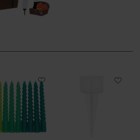
rbig 24 Stück
erzen Grün Mix 1,2x10cm
Spiral Kerzenhalter transparent