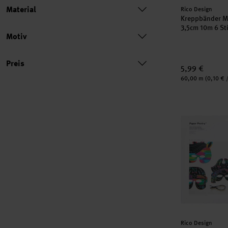
Hersteller:
Material
Rico Design
Kreppbänder M
3,5cm 10m 6 St
Motiv
Preis
Preis
5,99 €
Inhalt:
60,00 m
(0,10 € 
Paper Poetry 
Hersteller:
Rico Design