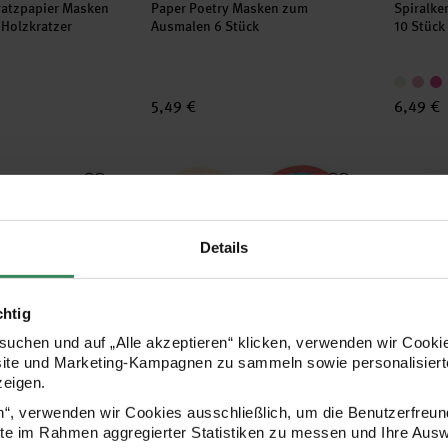
ratzpapier Masken
Paper Poetry Masken zum
Spiralke
 Holzkratzer
Ausmalen 6 Stück
10 Stück
5,49 €
6,49 €
 Birthday Mehrfarbig
Kreppbänder Cake mehrfarbig 3,5cm 10m 4
Paper P
Details
chtig
uchen und auf „Alle akzeptieren“ klicken, verwenden wir Cookie
site und Marketing-Kampagnen zu sammeln sowie personalisierte
zeigen.
Hersteller:
Herstell
Rico Design
Rico Desi
Birthday
Kreppbänder Cake mehrfarbig
Paper Po
en“, verwenden wir Cookies ausschließlich, um die Benutzerfreun
3,5cm 10m 4 Stück
18x21cm 
ite im Rahmen aggregierter Statistiken zu messen und Ihre Aus