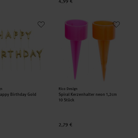
4,99 €
cm
Happy Birthday Gold
Spiral Kerzenhalter neon 1,2cm 10 St
er:
Hersteller:
gn
Rico Design
appy Birthday Gold
Spiral Kerzenhalter neon 1,2cm
10 Stück
2,79 €