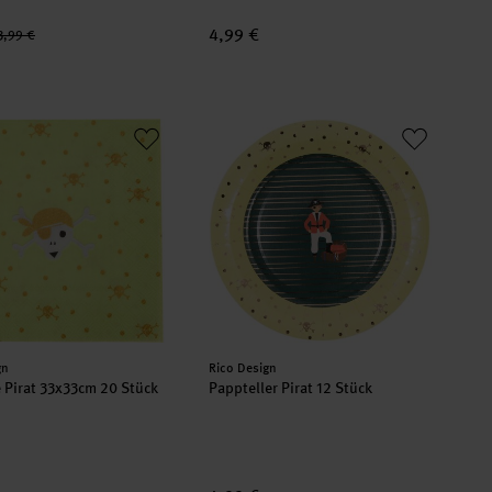
4,99 €
3,99 €
te Pirat 33x33cm 20 Stück
Pappteller Pirat 12 Stück
er:
Hersteller:
gn
Rico Design
e Pirat 33x33cm 20 Stück
Pappteller Pirat 12 Stück