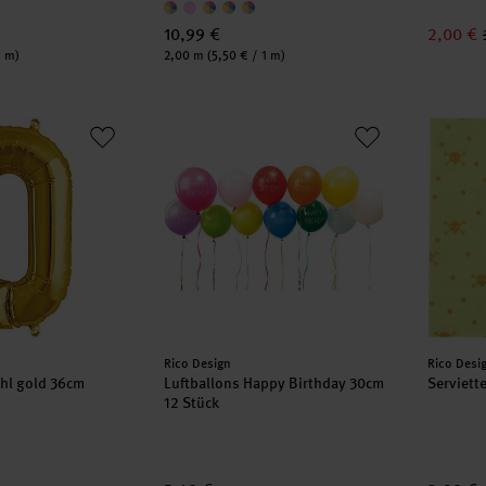
10,99 €
2,00 €
Inhalt:
1 m)
2,00 m
(5,50 € / 1 m)
Zahl gold 36cm
Luftballons Happy Birthday 30cm 12 Stück
Serviet
Hersteller:
Herstell
Rico Design
Rico Desi
ahl gold 36cm
Luftballons Happy Birthday 30cm
Serviett
12 Stück