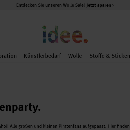
Entdecken Sie unseren Wolle Sale!
Jetzt sparen
oration
Künstlerbedarf
Wolle
Stoffe & Sticke
nMenu
al.openMenu
 general.openMenu
Dekoration general.openMenu
Künstlerbedarf general.
Wolle general.o
enparty.
Ahoi! Alle großen und kleinen Piratenfans aufgepasst: Hier finde