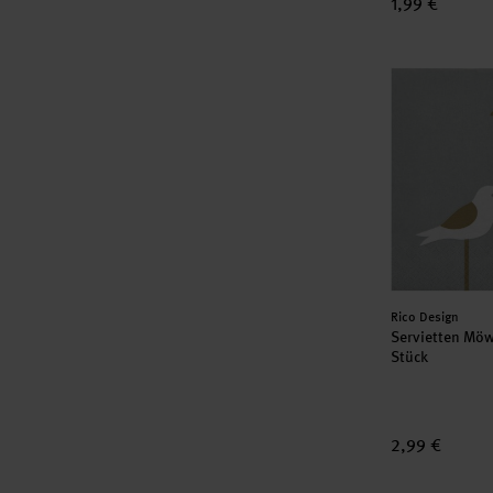
1,99 €
Servietten M
Hersteller:
Rico Design
Servietten Mö
Stück
2,99 €