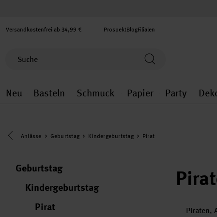
Versandkostenfrei ab 34,99 €
Prospekt
Blog
Filialen
Neu
Basteln
Schmuck
Papier
Party
Dek
Neu general.openMenu
Basteln general.openMenu
Schmuck general.ope
Papier gener
Party
Eine Kategorie zurück navigieren
Anlässe
Geburtstag
Kindergeburtstag
Pirat
Geburtstag
Pirat
Kindergeburtstag
Pirat
Piraten, 