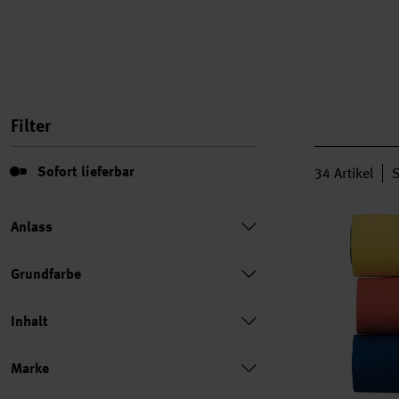
Filter
Sofort lieferbar
Sofort lieferbar
34
Artikel
S
Kreppbänder 
Anlass
Grundfarbe
Inhalt
Marke