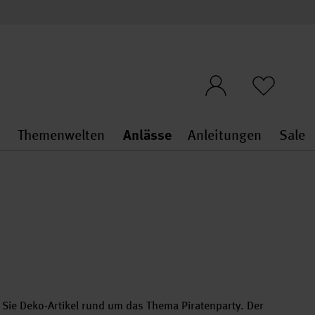
n
Themenwelten
Anlässe
Anleitungen
Sale
openMenu
penMenu
Stoffe & Sticken general.openMenu
Themenwelten general.openMen
Anlässe general.ope
Anleit
S
n Sie Deko-Artikel rund um das Thema Piratenparty. Der