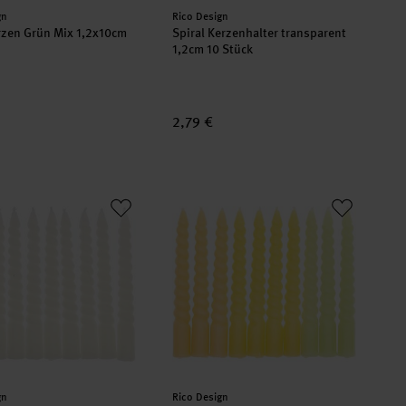
er:
Hersteller:
gn
Rico Design
rzen Grün Mix 1,2x10cm
Spiral Kerzenhalter transparent
1,2cm 10 Stück
2,79 €
ck
erzen 1,2x10cm
Spiralkerzen Smokey Gelb Mix 1,2x1
er:
Hersteller:
gn
Rico Design