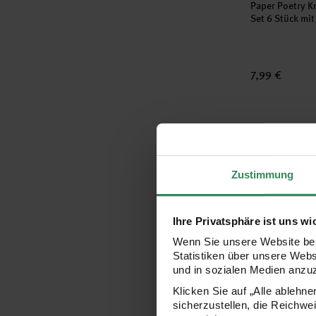
Paper Poetry K
Set 6 Stück mit
7,99 €
Kerzen Happy
Zustimmung
Ihre Privatsphäre ist uns wi
Wenn Sie unsere Website bes
Statistiken über unsere Web
und in sozialen Medien anzu
Hersteller:
Rico Design
Kerzen Happy 
Klicken Sie auf „Alle ablehn
Mehrfarbig
sicherzustellen, die Reichwe
13 Stück