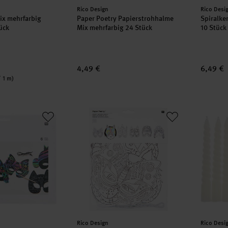
Hersteller:
Herstell
Rico Design
Rico Desi
ix mehrfarbig
Paper Poetry Papierstrohhalme
Spiralke
ück
Mix mehrfarbig 24 Stück
10 Stück
4,49 €
6,49 €
/ 1 m)
Kratzpapier Masken Set 6 Stück mit Holzkratzer
Paper Poetry Masken zum Ausmalen 6 Stü
Spiralk
Hersteller:
Herstell
Rico Design
Rico Desi