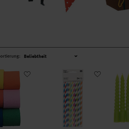
ortierung:
Sortierung
Mix mehrfarbig 3,5cm 10m 6 Stück
Paper Poetry Papierstrohhalme Mix mehrfa
Spiralk