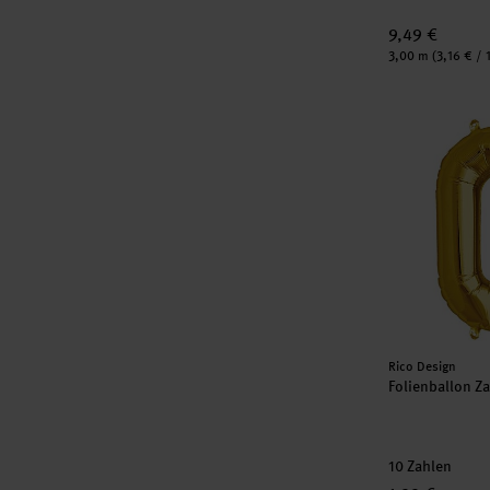
9,49 €
Inhalt:
3,00 m
(3,16 € / 
Folienballon 
Hersteller:
Rico Design
Folienballon Z
10 Zahlen