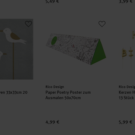
5,49 €
3,99 €
öwen 33x33cm 20 Stück
Paper Poetry Poster zum Ausmalen 50x70
Kerzen 
Hersteller:
Herstell
Rico Design
Rico Desi
wen 33x33cm 20
Paper Poetry Poster zum
Kerzen H
Ausmalen 50x70cm
13 Stück
4,99 €
5,99 €