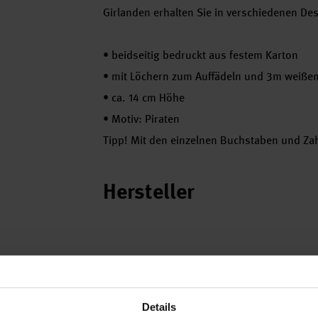
Girlanden erhalten Sie in verschiedenen Des
•
beidseitig bedruckt aus festem Karton
•
mit Löchern zum Auffädeln und 3m weiße
•
ca. 14 cm Höhe
•
Motiv: Piraten
Tipp! Mit den einzelnen Buchstaben und Zahl
Hersteller
Details