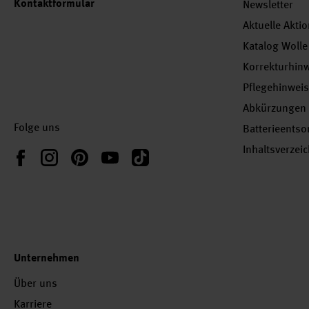
Kontaktformular
Newsletter
Aktuelle Akti
Katalog Wolle
Korrekturhin
Pflegehinwei
Abkürzungen
Folge uns
Batterieents
Inhaltsverzei
Instagram
Pinterest
YouTube
TikTok
Facebook
Unternehmen
Über uns
Karriere