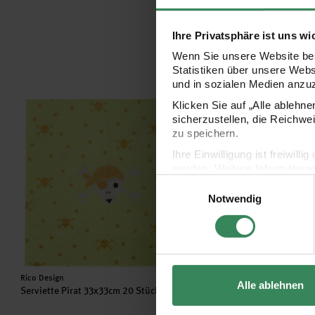
Ihre Privatsphäre ist uns wi
Wenn Sie unsere Website bes
Statistiken über unsere Web
und in sozialen Medien anzu
Serviette Pirat 33x33cm 20 Stück
Partyhüte Pirat 20cm 8
Klicken Sie auf „Alle ablehn
sicherzustellen, die Reichwe
zu speichern.
Ihre Einwilligung ist freiwil
werden. Weitere Information
Einwilligungsauswahl
Datenschutzerklärung.
Notwendig
Impressum
Datenschutz
Hersteller:
Hersteller:
Rico Design
Rico Design
Alle ablehnen
Serviette Pirat 33x33cm 20 Stück
Partyhüte Pirat 20cm 8 St