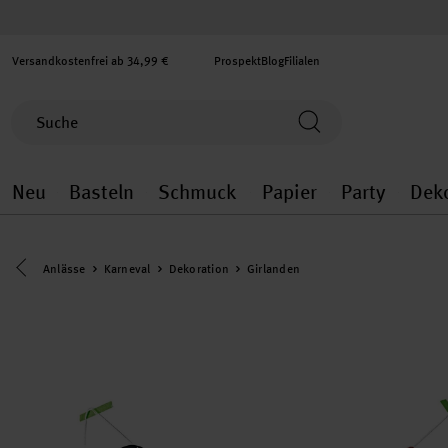
Versandkostenfrei ab 34,99 €
Prospekt
Blog
Filialen
Neu
Basteln
Schmuck
Papier
Party
Dek
Neu general.openMenu
Basteln general.openMenu
Schmuck general.ope
Papier gener
Party
Eine Kategorie zurück navigieren
Anlässe
Karneval
Dekoration
Girlanden