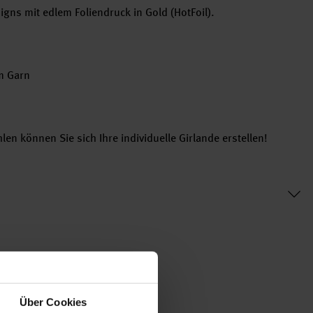
igns mit edlem Foliendruck in Gold (HotFoil).
m Garn
en können Sie sich Ihre individuelle Girlande erstellen!
Über Cookies