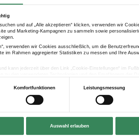
chtig
Kaufempfehlung
uchen und auf „Alle akzeptieren“ klicken, verwenden wir Cookie
site und Marketing-Kampagnen zu sammeln sowie personalisierte
zeigen.
 Stück
Pappteller Pirat 12 Stück
Kerzen Pirat
en“, verwenden wir Cookies ausschließlich, um die Benutzerfreun
ite im Rahmen aggregierter Statistiken zu messen und Ihre Aus
lig und kann jederzeit über den Link „Cookie-Einstellungen“ im Fuß
en zu den verwendeten Technologien und den Empfängern der Dat
Komfortfunktionen
Leistungsmessung
Vertrag widerrufen
Hersteller:
Hersteller:
Rico Design
Rico Design
Auswahl erlauben
ück
Pappteller Pirat 12 Stück
Kerzen Piraten