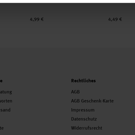
4,99 €
4,49 €
ce
Rechtliches
ratung
AGB
worten
AGB Geschenk-Karte
rsand
Impressum
Datenschutz
te
Widerrufsrecht