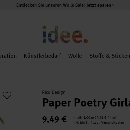
Entdecken Sie unseren Wolle Sale!
Jetzt sparen
oration
Künstlerbedarf
Wolle
Stoffe & Sticke
nMenu
al.openMenu
 general.openMenu
Dekoration general.openMenu
Künstlerbedarf general.
Wolle general.o
Rico Design
Paper Poetry Gir
9,49 €
Inhalt:
3,00 m
(
3,16 €
/ 1 m)
inkl. MwSt. / zzgl. Versandkosten