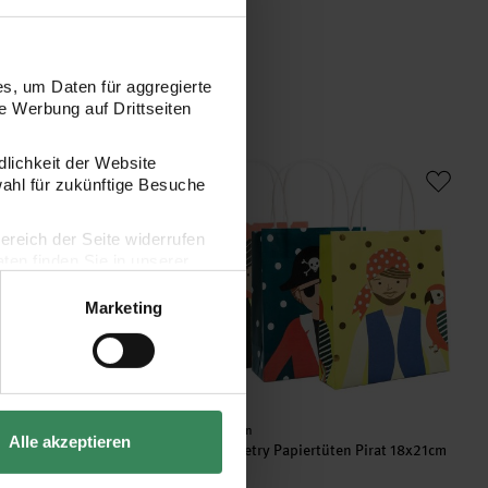
s, um Daten für aggregierte
 Werbung auf Drittseiten
en 5 Stück
Paper Poetry Papiertüten Pirat 18x21cm 
dlichkeit der Website
wahl für zukünftige Besuche
bereich der Seite widerrufen
en finden Sie in unserer
Marketing
Hersteller:
Rico Design
Alle akzeptieren
 5 Stück
Paper Poetry Papiertüten Pirat 18x21cm
3 Stück