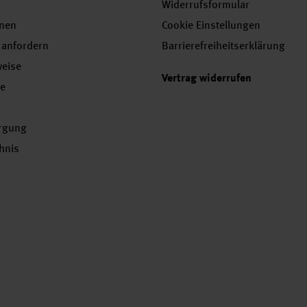
Widerrufsformular
onen
Cookie Einstellungen
 anfordern
Barrierefreiheitserklärung
weise
Vertrag widerrufen
se
orgung
chnis