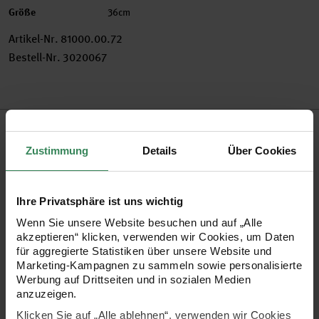
Größe
36cm
Artikel-Nr.
81000.00.72
Bestell-Nr.
3020067
Produktbeschreibung
Zustimmung
Details
Über Cookies
Folienballons liegen absolut im Trend! Die voluminösen
Ballons im aufregend schimmernden Gold oder Silber eignen
Ihre Privatsphäre ist uns wichtig
sich nicht nur super als Partydeko, sondern sind auch eine
Wenn Sie unsere Website besuchen und auf „Alle
tolle Geschenkidee für Geburtstage, Jubiläen, Silvester und
akzeptieren“ klicken, verwenden wir Cookies, um Daten
Co. Allerdings sollten die Folienballons nicht mit Helium
für aggregierte Statistiken über unsere Website und
Marketing-Kampagnen zu sammeln sowie personalisierte
befüllt werden, da sie aufgrund des kleinen Volumens nicht
Werbung auf Drittseiten und in sozialen Medien
fliegen können.
anzuzeigen.
Klicken Sie auf „Alle ablehnen“, verwenden wir Cookies