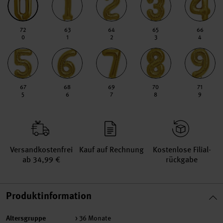
72
63
64
65
66
0
1
2
3
4
67
68
69
70
71
5
6
7
8
9
Versand­kosten­frei
Kauf auf Rechnung
Kosten­lose Filial­
ab 34,99 €
rückgabe
Produktinformation
Altersgruppe
> 36 Monate