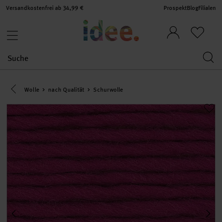
Versandkostenfrei ab 34,99 €
Prospekt
Blog
Filialen
Eine Kategorie zurück navigieren
Wolle
nach Qualität
Schurwolle