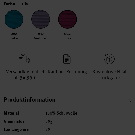
Farbe
Erika
008
032
004
Türkis
Veilchen
Erika
Versand­kosten­frei
Kauf auf Rechnung
Kosten­lose Filial­
ab 34,99 €
rückgabe
Produktinformation
Material
100% Schurwolle
Grammatur
50g
Lauflänge in m
50