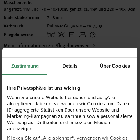
Maschenprobe
ungefilzt: 11M und 17R = 10x10cm, gefilzt: ca. 15M und 22R = 10x10cm
Nadelstärke in mm
7 - 8 mm
Verbrauch
Pullover Gr. 38/40 = ca. 750g
Pflegehinweise
Mehr Informationen zu Pflegehinweisen
Artikel-Nr.
300031.004
Zustimmung
Details
Über Cookies
Bestell-Nr.
2071725
Ihre Privatsphäre ist uns wichtig
Produktbeschreibung
Wenn Sie unsere Website besuchen und auf „Alle
akzeptieren“ klicken, verwenden wir Cookies, um Daten
für aggregierte Statistiken über unsere Website und
Die Strick- und Filzwolle ist ein Dochtgarn aus reiner
Marketing-Kampagnen zu sammeln sowie personalisierte
Merinowolle und kann ganz normal als superdicke Wolle für
Werbung auf Drittseiten und in sozialen Medien
anzuzeigen.
alle Strickprojekte verwendet werden. Besonders ist sie aber
Klicken Sie auf „Alle ablehnen“, verwenden wir Cookies