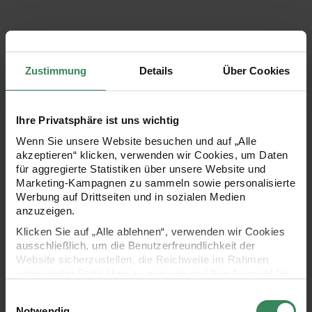
Gratis
Gratis
Zustimmung
Details
Über Cookies
Häkelanleitung Ricorumi Osterkranz
Häkelanleitung Ricorumi Kätzch
Ihre Privatsphäre ist uns wichtig
Wenn Sie unsere Website besuchen und auf „Alle
akzeptieren“ klicken, verwenden wir Cookies, um Daten
für aggregierte Statistiken über unsere Website und
Marketing-Kampagnen zu sammeln sowie personalisierte
Werbung auf Drittseiten und in sozialen Medien
anzuzeigen.
Klicken Sie auf „Alle ablehnen“, verwenden wir Cookies
Häkelanleitung Ricorumi
Häkelanleitung Ricorumi
ausschließlich, um die Benutzerfreundlichkeit der
Osterkranz
Kätzchen
Website sicherzustellen, die Reichweite im Rahmen
aggregierter Statistiken zu messen und Ihre Auswahl für
zukünftige Besuche zu speichern.
Einwilligungsauswahl
Ihre Einwilligung ist freiwillig und kann jederzeit über den
Notwendig