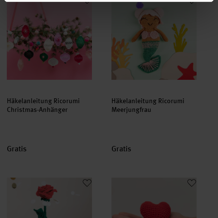
Häkelanleitung Ricorumi
Häkelanleitung Ricorumi
Christmas-Anhänger
Meerjungfrau
Gratis
Gratis
Häkelanleitung Ricorumi-Rose
Häkelanleitung Ricorumi-Herz