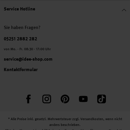
Service Hotline
Sie haben Fragen?
Telefonnummer
05251 2882 282
von Mo. - Fr. 08:30 - 17:00 Uhr
service@idee-shop.com
Kontaktformular
Facebook
Instagram
Pinterest
YouTube
TikTok
* Alle Preise inkl. gesetzl. Mehrwertsteuer zzgl.
Versandkosten
, wenn nicht
anders beschrieben.