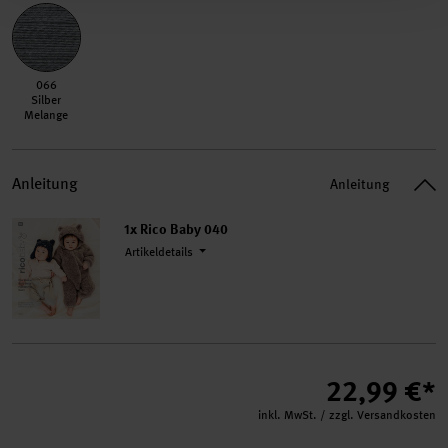
066 Silber Melange
066
Silber
Melange
Anleitung
Anleitung
1x Rico Baby 040
Artikeldetails
22,99 €*
inkl. MwSt. / zzgl. Versandkosten