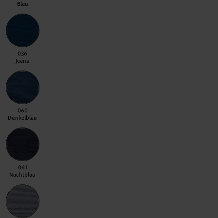
Blau
036 Jeans
036
Jeans
060 Dunkelblau
060
Dunkelblau
061 Nachtblau
061
Nachtblau