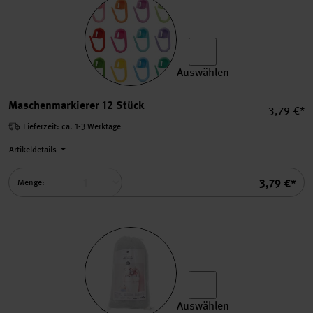
Auswählen
Maschenmarkierer 12 Stück
Maschenmarkierer 12 Stück
Einzelpre
3,79 €*
Lieferzeit: ca. 1-3 Werktage
Artikeldetails
Summe
3,79 €*
Menge:
Auswählen