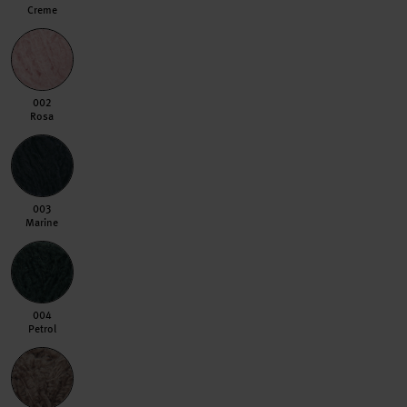
Creme
002 Rosa
002
Rosa
003 Marine
003
Marine
004 Petrol
004
Petrol