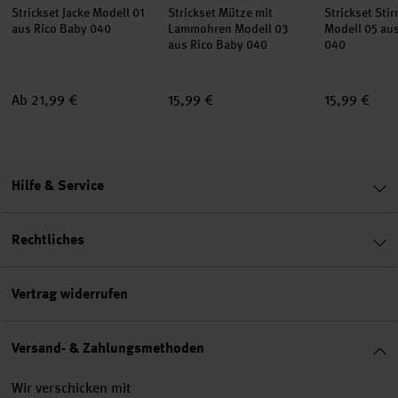
Strickset Jacke Modell 01
Strickset Mütze mit
Strickset Sti
aus Rico Baby 040
Lammohren Modell 03
Modell 05 au
aus Rico Baby 040
040
Ab 21,99 €
15,99 €
15,99 €
Hilfe & Service
Rechtliches
Vertrag widerrufen
Versand- & Zahlungsmethoden
Wir verschicken mit