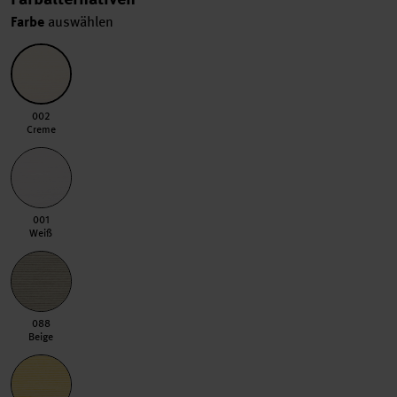
Farbe
auswählen
002 Creme
002
Creme
001 Weiß
001
Weiß
088 Beige
088
Beige