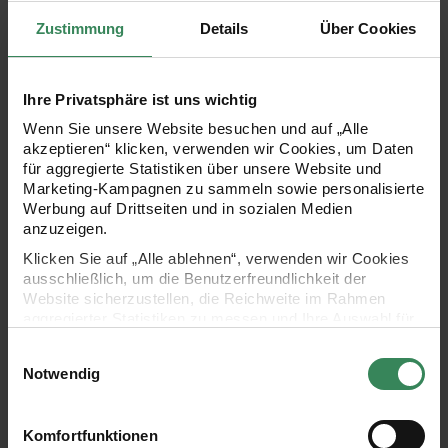
062 Efeu
Zustimmung
Details
Über Cookies
062
Efeu
Ihre Privatsphäre ist uns wichtig
Wenn Sie unsere Website besuchen und auf „Alle
078 Pistazie
akzeptieren“ klicken, verwenden wir Cookies, um Daten
078
Pistazie
für aggregierte Statistiken über unsere Website und
Marketing-Kampagnen zu sammeln sowie personalisierte
Werbung auf Drittseiten und in sozialen Medien
anzuzeigen.
Klicken Sie auf „Alle ablehnen“, verwenden wir Cookies
083 Tannengrün
083
ausschließlich, um die Benutzerfreundlichkeit der
Tannengrün
Website sicherzustellen, die Reichweite im Rahmen
aggregierter Statistiken zu messen und Ihre Auswahl für
zukünftige Besuche zu speichern.
Einwilligungsauswahl
Ihre Einwilligung ist freiwillig und kann jederzeit über den
Notwendig
075 Alge
075
Link „Cookie-Einstellungen“ im Fußbereich der Seite
Alge
widerrufen werden. Weitere Informationen zu den
verwendeten Technologien und den Empfängern der
Komfortfunktionen