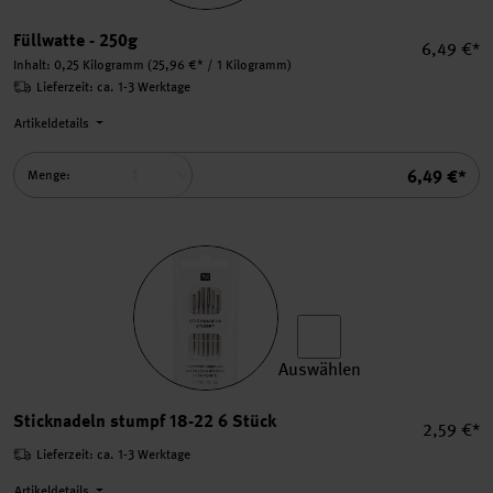
Füllwatte auswählen.
Füllwatte - 250g
Einzelpre
6,49 €*
Inhalt:
0,25 Kilogramm
(25,96 €* / 1 Kilogramm)
Lieferzeit: ca. 1-3 Werktage
Artikeldetails
Summe
6,49 €*
Menge:
Auswählen
Sticknadeln stumpf 18-22 6
Sticknadeln stumpf 18-22 6 Stück
Einzelpre
2,59 €*
Lieferzeit: ca. 1-3 Werktage
Artikeldetails