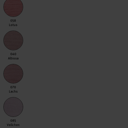
058 Lotus
058
Lotus
040 Altrosa
040
Altrosa
070 Lachs
070
Lachs
085 Veilchen
085
Veilchen