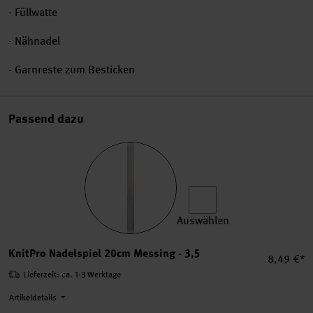
- Füllwatte
- Nähnadel
- Garnreste zum Besticken
Passend dazu
Auswählen
KnitPro Nadelspiel 20cm Me
KnitPro Nadelspiel 20cm Messing - 3,5
Einzelpre
8,49 €*
Lieferzeit: ca. 1-3 Werktage
Artikeldetails