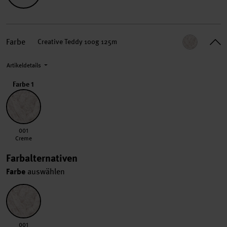
Farbe
Creative Teddy 100g 125m
Artikeldetails
Farbe 1
001 Creme
001
Creme
Farbalternativen
Farbe
auswählen
001 Creme
001