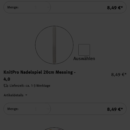
Summe
8,49 €*
Menge:
Auswählen
KnitPro Nadelspiel 20cm Me
KnitPro Nadelspiel 20cm Messing -
Einzelpre
8,49 €*
4,0
Lieferzeit: ca. 1-3 Werktage
Artikeldetails
Summe
8,49 €*
Menge: