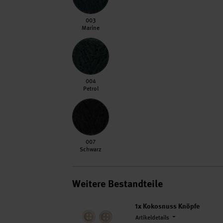
003 Marine
003
Marine
004 Petrol
004
Petrol
007 Schwarz
007
Schwarz
Weitere Bestandteile
1x
Kokosnuss Knöpfe
Artikeldetails