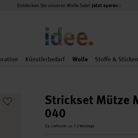
Entdecken Sie unseren Wolle Sale!
Jetzt sparen
oration
Künstlerbedarf
Wolle
Stoffe & Sticke
nMenu
al.openMenu
 general.openMenu
Dekoration general.openMenu
Künstlerbedarf general.
Wolle general.o
Strickset Mütze 
040
Lieferzeit: ca. 1-3 Werktage