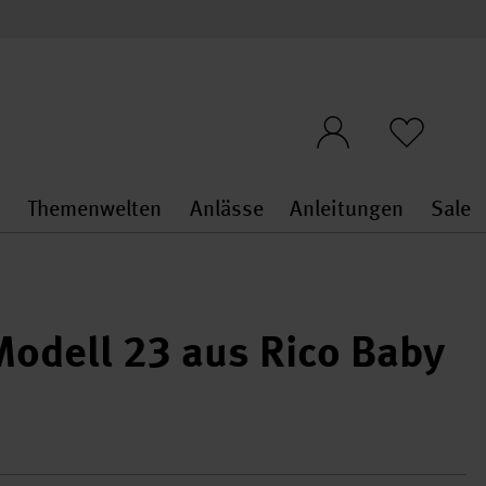
n
Themenwelten
Anlässe
Anleitungen
Sale
openMenu
penMenu
Stoffe & Sticken general.openMenu
Themenwelten general.openMen
Anlässe general.ope
Anleit
S
Modell 23 aus Rico Baby