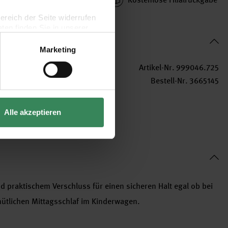
bereich der Seite widerrufen
en finden Sie in unserer
Marketing
Artikel-Nr.
999046.725
Bestell-Nr.
3665145
Alle akzeptieren
d praktischem Verschluss für einen sicheren Halt egal ob bei
ütlichen Mittagsschlaf im Kinderwagen.