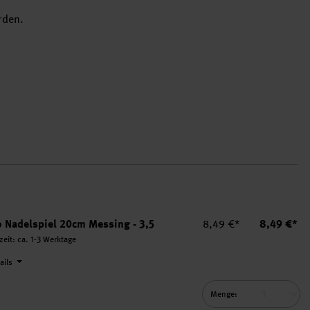
rden.
Einzelpreis
Summe
o Nadelspiel 20cm Messing - 3,5
8,49 €*
8,49 €*
rzeit: ca. 1-3 Werktage
tails
Menge: