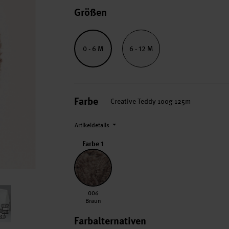
Größen
0 - 6 M
6 - 12 M
Farbe
Creative Teddy 100g 125m
Artikeldetails
Farbe 1
006 Braun
006
Braun
Farbalternativen