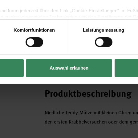
lig und kann jederzeit über den Link „Cookie-Einstellungen“ im Fuß
en zu den verwendeten Technologien und den Empfängern der Dat
Produktinformation
Komfortfunktionen
Leistungsmessung
Vertrag widerrufen
Schwierigkeitsgrad
Anfänger
Nadelstärke in mm
3,5 - 4 mm
Pflegehinweise
Auswahl erlauben
Mehr Informationen zu Pflegehinweisen
Produktbeschreibung
Niedliche Teddy-Mütze mit kleinen Ohren un
den ersten Krabbelversuchen oder dem gem