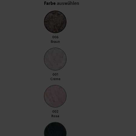
Farbe
auswählen
006 Braun
006
Braun
001 Creme
001
Creme
002 Rosa
002
Rosa