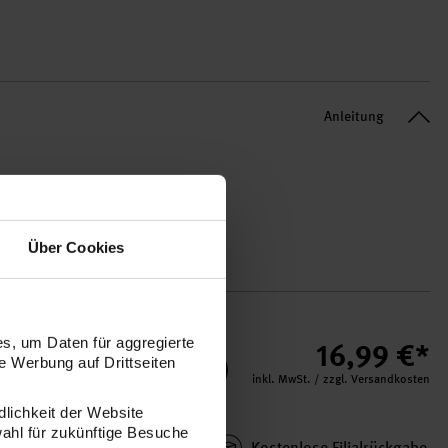
Anleitung
Über Cookies
s, um Daten für aggregierte
16,99 €*
 Werbung auf Drittseiten
korb
inkl. MwSt. / zzgl. Versandkosten
dlichkeit der Website
wahl für zukünftige Besuche
Kauf auf Rechnung
Kosten­lose Filial­rückgabe