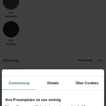
013 Anthrazit
013
Anthrazit
014 Schwarz
014
Schwarz
Anleitung
Anleitung
1x Rico Kids 13
Artikeldetails
Zustimmung
Details
Über Cookies
Ihre Privatsphäre ist uns wichtig