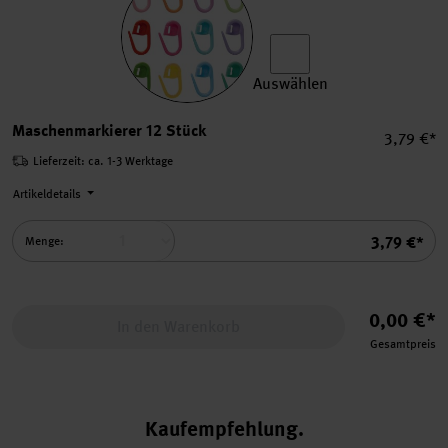
Auswählen
Maschenmarkierer 12 Stück
Maschenmarkierer 12 Stück
Einzelpre
3,79 €*
Lieferzeit: ca. 1-3 Werktage
Artikeldetails
Summe
3,79 €*
Menge:
0,00 €*
In den Warenkorb
Gesamtpreis
Kaufempfehlung