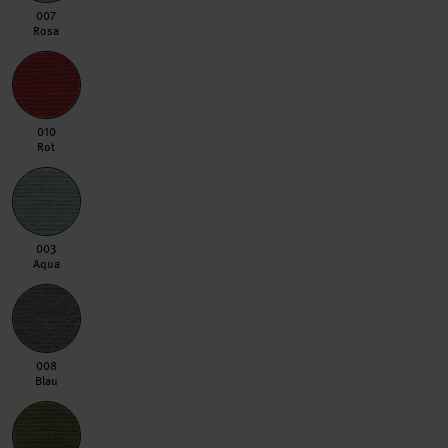
007 Rosa
007
Rosa
010 Rot
010
Rot
003 Aqua
003
Aqua
008 Blau
008
Blau