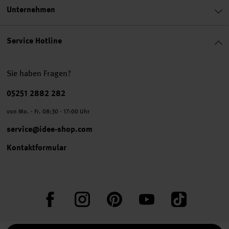
Unternehmen
Service Hotline
Sie haben Fragen?
Telefonnummer
05251 2882 282
von Mo. - Fr. 08:30 - 17:00 Uhr
service@idee-shop.com
Kontaktformular
Facebook
Instagram
Pinterest
YouTube
TikTok