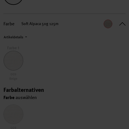
Farbe
Soft Alpaca 50g 125m
Artikeldetails
Farbe 1
009 Beige
009
Beige
Farbalternativen
Farbe
auswählen
009 Beige
009