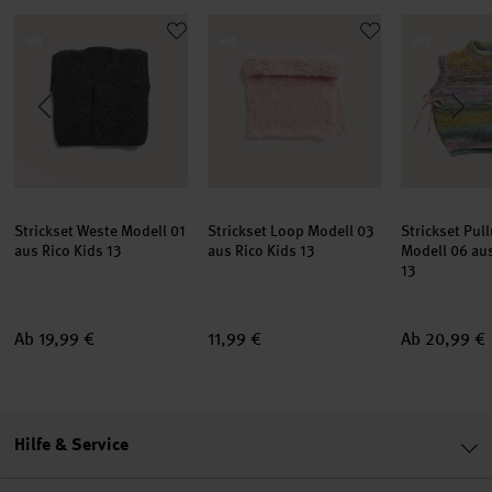
ini Tuch Modell 20 & 21 aus Rico Kids 13
Strickset Weste Modell 01 aus Rico Kids 13
Strickset Loop Modell 03 aus Rico Kid
Strickset Pu
set
set
set
Strickset Weste Modell 01
Strickset Loop Modell 03
Strickset Pul
aus Rico Kids 13
aus Rico Kids 13
Modell 06 aus
13
Ab 19,99 €
11,99 €
Ab 20,99 €
Hilfe & Service