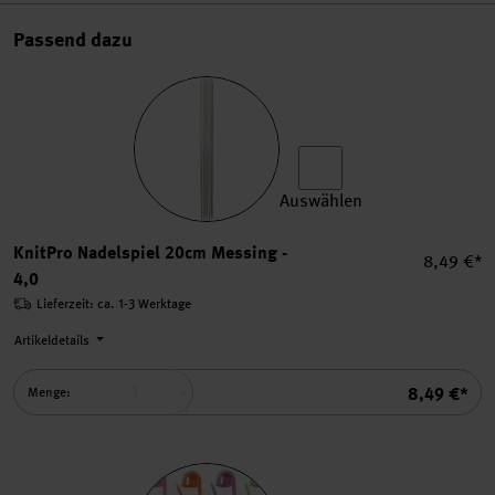
Passend dazu
Auswählen
KnitPro Nadelspiel 20cm Me
KnitPro Nadelspiel 20cm Messing -
Einzelpre
8,49 €*
4,0
Lieferzeit: ca. 1-3 Werktage
Artikeldetails
Summe
8,49 €*
Menge: