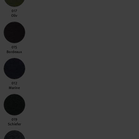
017 Oliv
017
Oliv
015 Bordeaux
015
Bordeaux
012 Marine
012
Marine
019 Schiefer
019
Schiefer