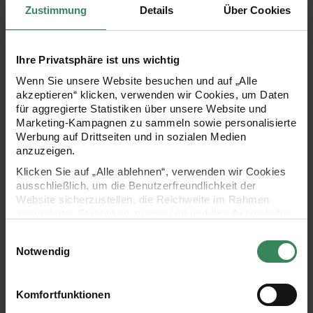
Zustimmung
Details
Über Cookies
Hersteller:
Hersteller:
Ihre Privatsphäre ist uns wichtig
Rico Design
Rico Design
Schürze weiß-braun
Stickpackung Fantasie mit
Wenn Sie unsere Website besuchen und auf „Alle
gepunktet 70x85cm
Handyhülle für Iphone 5/5S
akzeptieren“ klicken, verwenden wir Cookies, um Daten
für aggregierte Statistiken über unsere Website und
Marketing-Kampagnen zu sammeln sowie personalisierte
Werbung auf Drittseiten und in sozialen Medien
22,99 €
11,99 €
anzuzeigen.
Klicken Sie auf „Alle ablehnen“, verwenden wir Cookies
Stickpackung Rauten mit Handyhülle für Iphone 5/5S
Kissen handbestickt Home 50x
ausschließlich, um die Benutzerfreundlichkeit der
set
Website sicherzustellen, die Reichweite im Rahmen
aggregierter Statistiken zu messen und Ihre Auswahl für
zukünftige Besuche zu speichern.
Einwilligungsauswahl
Ihre Einwilligung ist freiwillig und kann jederzeit über den
Notwendig
Link „Cookie-Einstellungen“ im Fußbereich der Seite
widerrufen werden. Weitere Informationen zu den
verwendeten Technologien und den Empfängern der
Komfortfunktionen
Daten finden Sie in unserer Datenschutzerklärung.