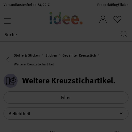
Versandkostenfrei ab 34,99 €
Prospekt
Blog
Filialen
Stoffe & Sticken
Sticken
Gezählter Kreuzstich
Eine Kategorie zurück navigieren
Weitere Kreuzstichartikel
Weitere Kreuzstichartikel
Filter
Sortierung
Paper Poetry Stickkarton weiß 17,5x24,5cm 10 Bogen
Geschirrtuch Wellen beige 50x