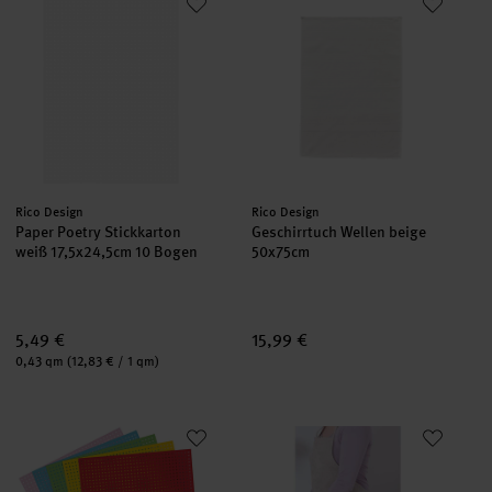
Hersteller:
Hersteller:
Rico Design
Rico Design
Paper Poetry Stickkarton
Geschirrtuch Wellen beige
weiß 17,5x24,5cm 10 Bogen
50x75cm
5,49 €
15,99 €
Inhalt:
0,43 qm
(12,83 € / 1 qm)
Paper Poetry Stickkarton mehrfarbig 17,5x24,5cm 10 Bogen
Schürze natur 70x80cm