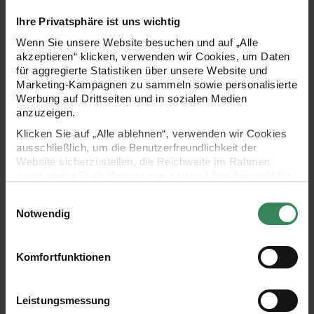
Ihre Privatsphäre ist uns wichtig
Hersteller:
Hersteller:
Rico Design
Rico Design
Zählstoff Aida weiß 5,4
Zählstoff Leinen wollweiß 8-
Wenn Sie unsere Website besuchen und auf „Alle
Stiche/cm 160cm
fädig 180cm
akzeptieren“ klicken, verwenden wir Cookies, um Daten
für aggregierte Statistiken über unsere Website und
Marketing-Kampagnen zu sammeln sowie personalisierte
Werbung auf Drittseiten und in sozialen Medien
35,99 €
54,99 €
anzuzeigen.
Inhalt:
Inhalt:
1,60 qm
(22,49 € / 1 qm)
1,80 qm
(30,55 € / 1 qm)
Klicken Sie auf „Alle ablehnen“, verwenden wir Cookies
ausschließlich, um die Benutzerfreundlichkeit der
Zählstoff Leinen weiß 11-fädig 140cm
Stickanleitung Lesezeichen mit 
Website sicherzustellen, die Reichweite im Rahmen
aggregierter Statistiken zu messen und Ihre Auswahl für
zukünftige Besuche zu speichern.
Einwilligungsauswahl
Ihre Einwilligung ist freiwillig und kann jederzeit über den
Notwendig
Link „Cookie-Einstellungen“ im Fußbereich der Seite
widerrufen werden. Weitere Informationen zu den
verwendeten Technologien und den Empfängern der
Komfortfunktionen
Daten finden Sie in unserer Datenschutzerklärung.
Impressum
Datenschutz
Vertrag widerrufen
Hersteller:
Leistungsmessung
Rico Design
Zählstoff Leinen weiß 11-
Stickanleitung Lesezeichen