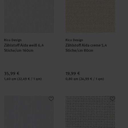
Hersteller:
Hersteller:
Rico Design
Rico Design
Zählstoff Aida weiß 6,4
Zählstoff Aida creme 5,4
Stiche/cm 160cm
Stiche/cm 80cm
35,99 €
19,99 €
Inhalt:
Inhalt:
1,60 qm
(22,49 € / 1 qm)
0,80 qm
(24,99 € / 1 qm)
Zählstoff Aida weiß 7,2 Stiche/cm 160cm
Zählstoff Aida weiß 3,2 Stiche