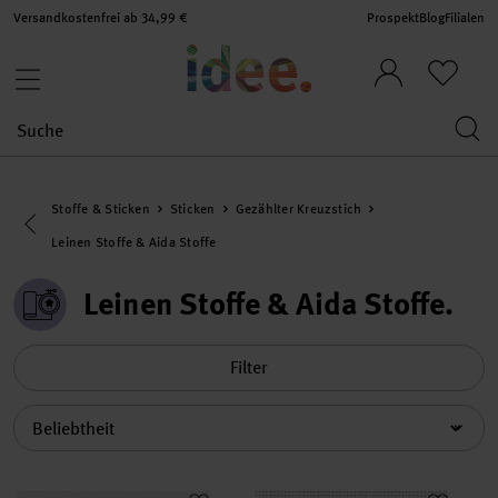
Versandkostenfrei ab 34,99 €
Prospekt
Blog
Filialen
Stoffe & Sticken
Sticken
Gezählter Kreuzstich
Eine Kategorie zurück navigieren
Leinen Stoffe & Aida Stoffe
Leinen Stoffe & Aida Stoffe
Filter
Sortierung
Zählstoff Baumwolle weiß 11-fädig 46x46cm
Zählstoff Aida weiß 5,4 Stiche