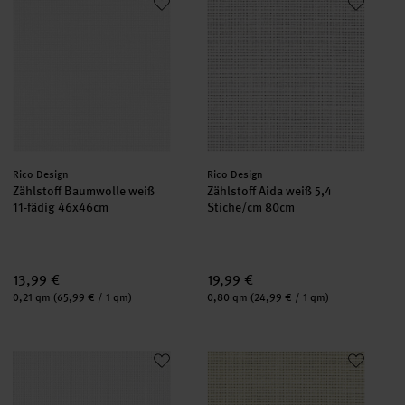
Hersteller:
Hersteller:
Rico Design
Rico Design
Zählstoff Baumwolle weiß
Zählstoff Aida weiß 5,4
11-fädig 46x46cm
Stiche/cm 80cm
13,99 €
19,99 €
Inhalt:
Inhalt:
0,21 qm
(65,99 € / 1 qm)
0,80 qm
(24,99 € / 1 qm)
Zählstoff Aida weiß 6,4 Stiche/cm 160cm
Zählstoff Aida creme 5,4 Stich