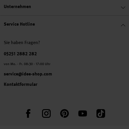
Unternehmen
Service Hotline
Sie haben Fragen?
Telefonnummer
05251 2882 282
von Mo. - Fr. 08:30 - 17:00 Uhr
service@idee-shop.com
Kontaktformular
Facebook
Instagram
Pinterest
YouTube
TikTok