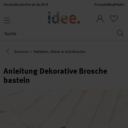
Versandkostenfrei ab 34,99 €
Prospekt
Blog
Filialen
Eine Kategorie zurück navigieren
Schmuck
Pailletten, Nieten & Aufnähsteine
Anleitung Dekorative Brosche
basteln