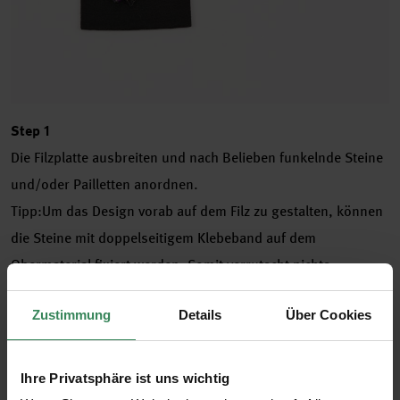
Step 1
Die Filzplatte ausbreiten und nach Belieben funkelnde Steine
und/oder Pailletten anordnen.
Tipp:Um das Design vorab auf dem Filz zu gestalten, können
die Steine mit doppelseitigem Klebeband auf dem
Obermaterial fixiert werden. Somit verrutscht nichts.
Zustimmung
Details
Über Cookies
Ihre Privatsphäre ist uns wichtig