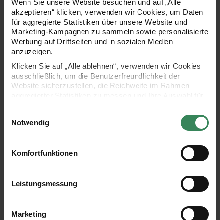
Wenn Sie unsere Website besuchen und auf „Alle
akzeptieren“ klicken, verwenden wir Cookies, um Daten
für aggregierte Statistiken über unsere Website und
Marketing-Kampagnen zu sammeln sowie personalisierte
Werbung auf Drittseiten und in sozialen Medien
anzuzeigen.
Klicken Sie auf „Alle ablehnen“, verwenden wir Cookies
ausschließlich, um die Benutzerfreundlichkeit der
Website sicherzustellen, die Reichweite im Rahmen
aggregierter Statistiken zu messen und Ihre Auswahl für
zukünftige Besuche zu speichern.
Einwilligungsauswahl
Ihre Einwilligung ist freiwillig und kann jederzeit über den
Notwendig
Link „Cookie-Einstellungen“ im Fußbereich der Seite
widerrufen werden. Weitere Informationen zu den
verwendeten Technologien und den Empfängern der
Komfortfunktionen
Daten finden Sie in unserer Datenschutzerklärung.
Step 2
Impressum
Datenschutz
Vertrag widerrufen
Leistungsmessung
Sobald das gewünschte Motiv gelegt ist, die einzelnen Steine
mit Nadel und Faden aufnähen.
Marketing