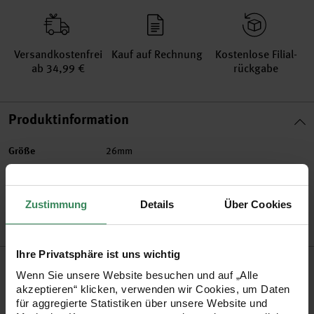
Versand­kosten­frei
Kauf auf Rechnung
Kosten­lose Filial­
ab 34,99 €
rückgabe
Produktinformation
Größe
26mm
Artikel-Nr.
7091.32.05
Bestell-Nr.
2681085
Zustimmung
Details
Über Cookies
Ihre Privatsphäre ist uns wichtig
Produktbeschreibung
Wenn Sie unsere Website besuchen und auf „Alle
akzeptieren“ klicken, verwenden wir Cookies, um Daten
Gestalten Sie die Brosche ganz nach Ihrem Geschmack.
für aggregierte Statistiken über unsere Website und