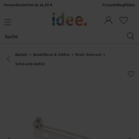
Versandkostenfrei ab 34,99 €
Prospekt
Blog
Filialen
Basteln
Modellieren & Gießen
Resin Schmuck
Eine Kategorie zurück navigieren
Schmuckzubehör