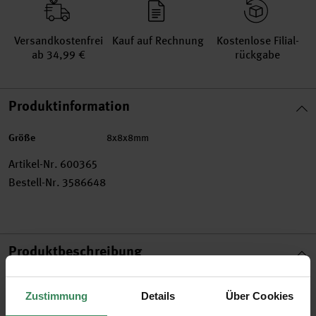
Versand­kosten­frei
Kauf auf Rechnung
Kosten­lose Filial­
ab 34,99 €
rückgabe
Produktinformation
Größe
8x8x8mm
Artikel-Nr.
600365
Bestell-Nr.
3586648
Produktbeschreibung
Schmuck kann man ganz einfach selbst herstellen! Aus
Zustimmung
Details
Über Cookies
diesen Perlen lassen sich einfach und schnell Ketten und