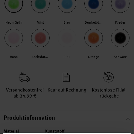
Neon Grün
Mint
Blau
Dunkelblau
Flieder
Rosa
Lachsfarben
Pink
Orange
Schwarz
Versand­kosten­frei
Kauf auf Rechnung
Kosten­lose Filial­
ab 34,99 €
rückgabe
Produktinformation
Material
Kunststoff