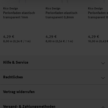
Hersteller:
Hersteller:
Hersteller:
Rico Design
Rico Design
Rico Design
Perlonfaden elastisch
Perlonfaden elastisch
Perlonfaden e
transparent 1mm
transparent 0,8mm
transparent 
4,29 €
4,29 €
4,29 €
Inhalt:
Inhalt:
Inhalt:
8,00 m
(0,54 € / 1 m)
8,00 m
(0,54 € / 1 m)
10,00 m
(0,43 €
Hilfe & Service
Rechtliches
Vertrag widerrufen
Versand- & Zahlungsmethoden