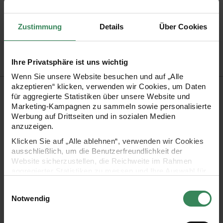
Größe
19mm
Artikel-Nr.
600165
Zustimmung
Details
Über Cookies
Bestell-Nr.
3415061
Ihre Privatsphäre ist uns wichtig
Wenn Sie unsere Website besuchen und auf „Alle
Produktbeschreibung
akzeptieren“ klicken, verwenden wir Cookies, um Daten
für aggregierte Statistiken über unsere Website und
Marketing-Kampagnen zu sammeln sowie personalisierte
Schmuck kann man ganz einfach selbst herstellen! Aus dem
Werbung auf Drittseiten und in sozialen Medien
anzuzeigen.
vielfältigen Perlen-Sortiment lassen sich einfach und schnell
Klicken Sie auf „Alle ablehnen“, verwenden wir Cookies
Ketten und Armbänder im verspielten und zugleich coolen
ausschließlich, um die Benutzerfreundlichkeit der
Look gestalten. Einfach die Perlen auf einen elastischen
Website sicherzustellen, die Reichweite im Rahmen
aggregierter Statistiken zu messen und Ihre Auswahl für
Perlonfaden ziehen, Knoten oder Verschluss dran – fertig. So
zukünftige Besuche zu speichern.
entstehen auf einfache Art und Weise mega moderne Style
Einwilligungsauswahl
Ihre Einwilligung ist freiwillig und kann jederzeit über den
Notwendig
Pieces zum Verschenken oder Selbertragen.
Link „Cookie-Einstellungen“ im Fußbereich der Seite
widerrufen werden. Weitere Informationen zu den