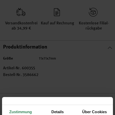
Versand­kosten­frei
Kauf auf Rechnung
Kosten­lose Filial­
ab 34,99 €
rückgabe
Produktinformation
Größe
11x11x7mm
Artikel-Nr.
600355
Bestell-Nr.
3586662
Produktbeschreibung
Schmuck kann man ganz einfach selbst herstellen! Aus
Zustimmung
Details
Über Cookies