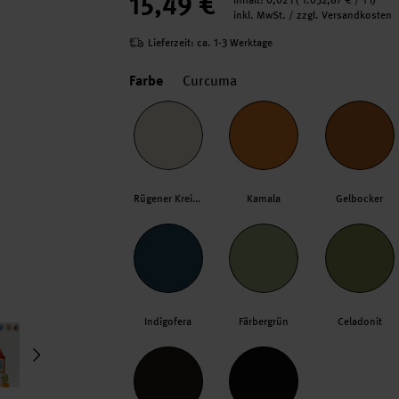
15,49 €
Inhalt:
0,02 l
(
1.032,67 €
/ 1 l)
inkl. MwSt. / zzgl. Versandkosten
Lieferzeit: ca. 1-3 Werktage
Farbe
Curcuma
Rügener Kreide
Kamala
Gelbocker
Indigofera
Färbergrün
Celadonit