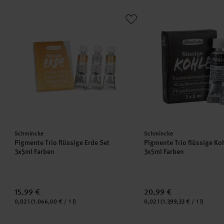
Pigmente Trio flüssige Erde Set
Pigmente Trio flüssige
Hersteller:
Hersteller:
Schmincke
Schmincke
Pigmente Trio flüssige Erde Set
Pigmente Trio flüssige Ko
3x5ml Farben
3x5ml Farben
15,99 €
20,99 €
Inhalt:
Inhalt:
0,02 l
(1.066,00 € / 1 l)
0,02 l
(1.399,33 € / 1 l)