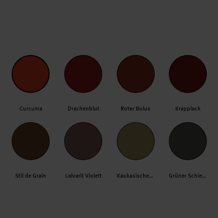
Curcuma
Drachenblut
Roter Bolus
Krapplack
Stil de Grain
Lalvarit Violett
Kaukasische Erde
Grüner Schiefer