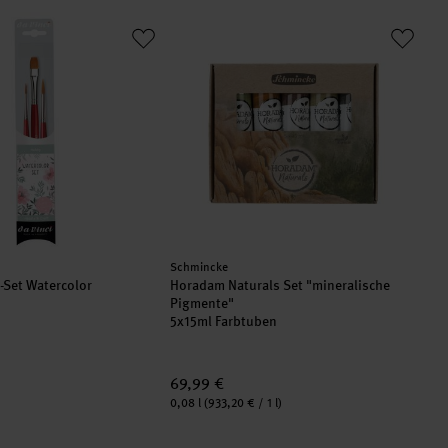
el-Set Watercolor
Horadam Naturals Set "mineralische Pi
Hersteller:
Schmincke
l-Set Watercolor
Horadam Naturals Set "mineralische
Pigmente"
5x15ml Farbtuben
69,99 €
Inhalt:
0,08 l
(933,20 € / 1 l)