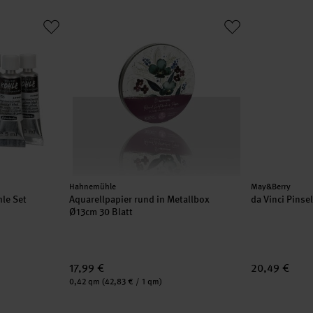
 Kohle Set
Aquarellpapier rund in Metallbox
da Vinci Pins
Hersteller:
Hersteller:
Hahnemühle
May&Berry
hle Set
Aquarellpapier rund in Metallbox
da Vinci Pinse
Ø13cm 30 Blatt
17,99 €
20,49 €
Inhalt:
0,42 qm
(42,83 € / 1 qm)