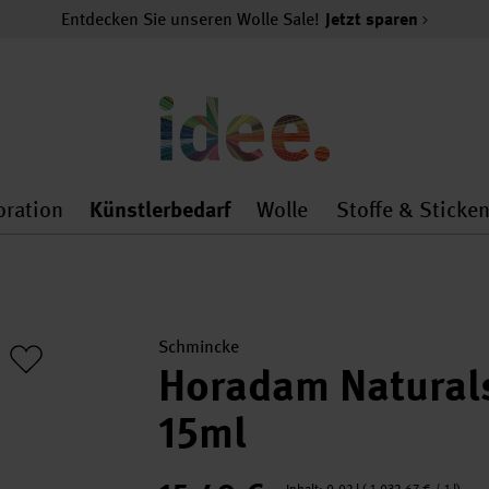
Entdecken Sie unseren Wolle Sale!
Jetzt sparen
oration
Künstlerbedarf
Wolle
Stoffe & Sticke
nMenu
al.openMenu
 general.openMenu
Dekoration general.openMenu
Künstlerbedarf general.
Wolle general.o
Schmincke
Horadam Natural
15ml