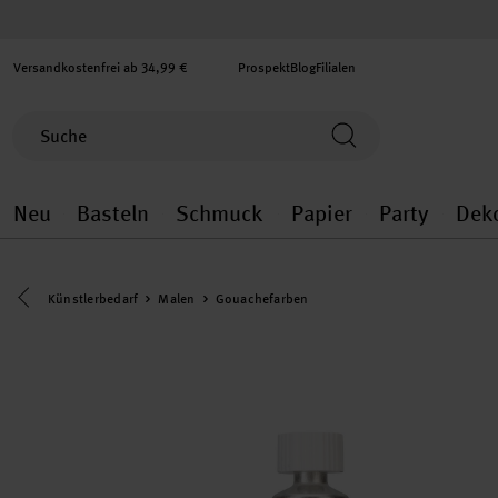
Versandkostenfrei ab 34,99 €
Prospekt
Blog
Filialen
Neu
Basteln
Schmuck
Papier
Party
Dek
Neu general.openMenu
Basteln general.openMenu
Schmuck general.ope
Papier gener
Party
Eine Kategorie zurück navigieren
Künstlerbedarf
Malen
Gouachefarben