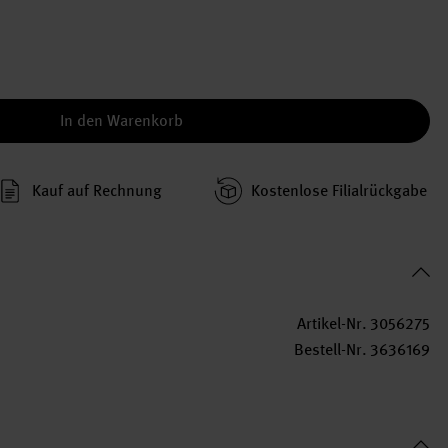
In den Warenkorb
Kauf auf Rechnung
Kosten­lose Filial­rückgabe
Artikel-Nr.
3056275
Bestell-Nr.
3636169