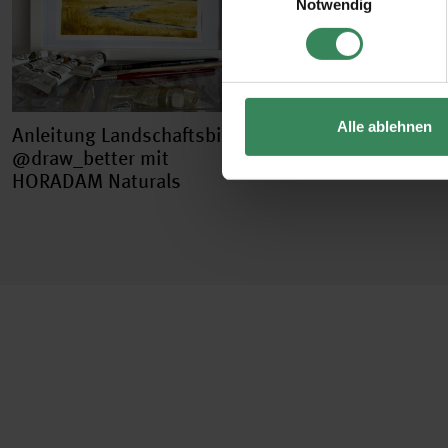
Notwendig
Impressum
Datenschutz
Alle ablehnen
Anleitung Landschaftsbild
@draw_better mit
HORADAM Naturals