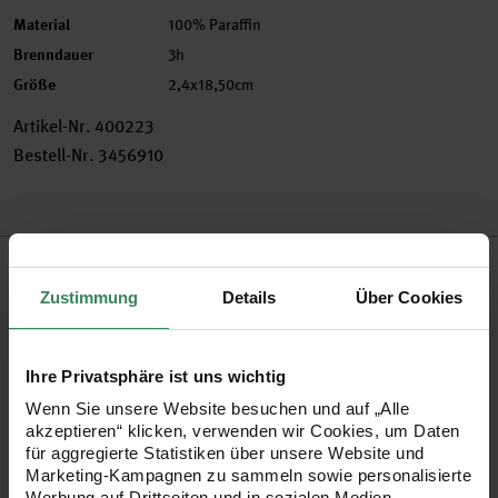
Material
100% Paraffin
Brenndauer
3h
Größe
2,4x18,50cm
Artikel-Nr.
400223
Bestell-Nr.
3456910
Produktbeschreibung
Zustimmung
Details
Über Cookies
Kerzen gehen immer! Diese wunderschönen Kerzen mit
einem gedrehten Marmor-Effekt sind ein besonderer Eye-
Ihre Privatsphäre ist uns wichtig
Catcher und sehen nicht nur auf Geburtstagstischen
Wenn Sie unsere Website besuchen und auf „Alle
fantastisch aus. Das außergewöhnliche Design und die
akzeptieren“ klicken, verwenden wir Cookies, um Daten
spektakuläre Marmorierung macht die Kerzen zu einem
für aggregierte Statistiken über unsere Website und
Marketing-Kampagnen zu sammeln sowie personalisierte
echten Hingucker in jedem Raum. Die Kerzen machen sich
Werbung auf Drittseiten und in sozialen Medien