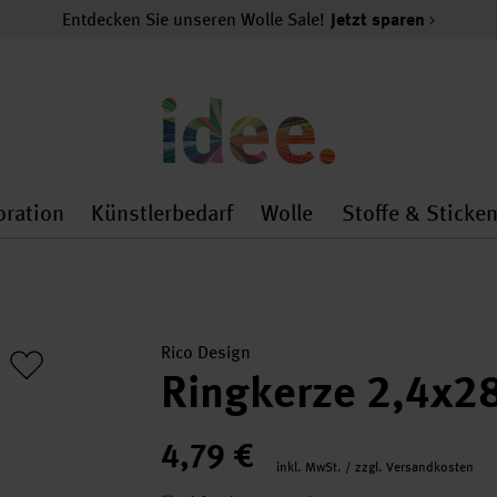
Entdecken Sie unseren Wolle Sale!
Jetzt sparen
oration
Künstlerbedarf
Wolle
Stoffe & Sticke
nMenu
al.openMenu
 general.openMenu
Dekoration general.openMenu
Künstlerbedarf general.
Wolle general.o
Rico Design
Ringkerze 2,4x2
4,79 €
inkl. MwSt. / zzgl. Versandkosten