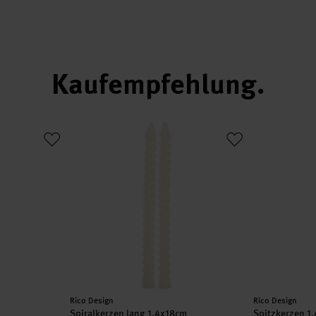
Kaufempfehlung
Spiralkerzen lang 1,4x18cm
Spitzkerzen 
Hersteller:
Hersteller:
Rico Design
Rico Design
Spiralkerzen lang 1,4x18cm
Spitzkerzen 1