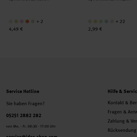
+ 2
+ 22
4,49 €
2,99 €
Service Hotline
Hilfe & Servi
Kontakt & Be
Sie haben Fragen?
Fragen & Ant
Telefonnummer
05251 2882 282
Zahlung & Ve
von Mo. - Fr. 08:30 - 17:00 Uhr
Rücksendung
service@idee-shop.com