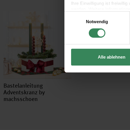
Ihre Einwilligung ist freiwil
werden. Weitere Information
Einwilligungsauswahl
Datenschutzerklärung.
Notwendig
Impressum
Datenschutz
Alle ablehnen
Bastelanleitung
Adventskranz by
machsschoen