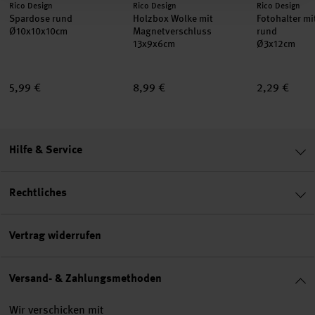
Hersteller:
Hersteller:
Hersteller:
Rico Design
Rico Design
Rico Design
Spardose rund
Holzbox Wolke mit
Fotohalter m
Ø10x10x10cm
Magnetverschluss
rund
13x9x6cm
Ø3x12cm
5,99 €
8,99 €
2,29 €
Hilfe & Service
Rechtliches
Vertrag widerrufen
Versand- & Zahlungsmethoden
Wir verschicken mit