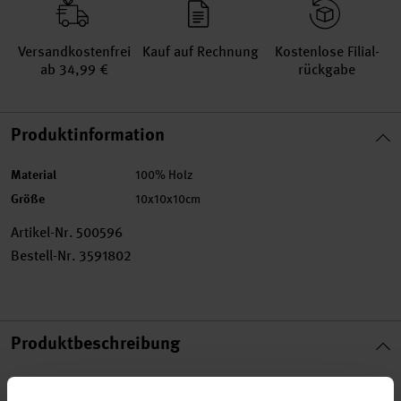
Versand­kosten­frei
Kauf auf Rechnung
Kosten­lose Filial­
ab 34,99 €
rückgabe
Produktinformation
Material
100% Holz
Größe
10x10x10cm
Artikel-Nr.
500596
Bestell-Nr.
3591802
Produktbeschreibung
Gestalten Sie diese Spardose in Würfelform ganz nach Ihren