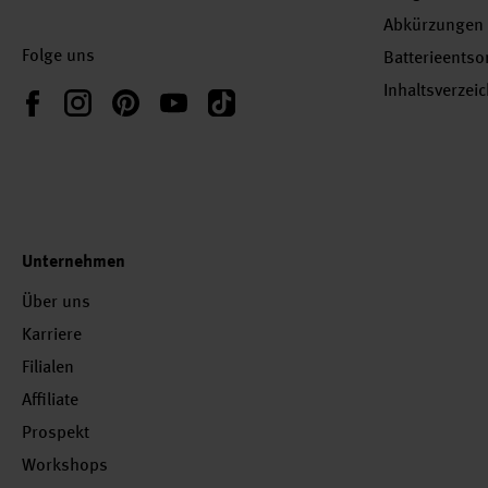
Abkürzungen
Folge uns
Batterieents
Inhaltsverzei
Instagram
Pinterest
YouTube
TikTok
Facebook
Unternehmen
Über uns
Karriere
Filialen
Affiliate
Prospekt
Workshops