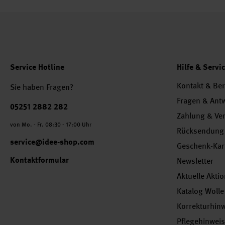
Service Hotline
Hilfe & Servi
Kontakt & Be
Sie haben Fragen?
Fragen & Ant
Telefonnummer
05251 2882 282
Zahlung & Ve
von Mo. - Fr. 08:30 - 17:00 Uhr
Rücksendung
service@idee-shop.com
Geschenk-Kar
Kontaktformular
Newsletter
Aktuelle Akti
Katalog Wolle
Korrekturhin
Pflegehinwei