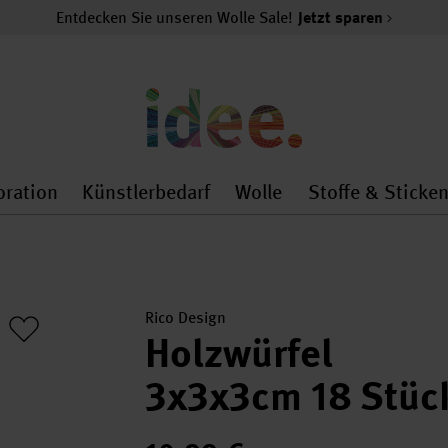
Entdecken Sie unseren Wolle Sale!
Jetzt sparen
oration
Künstlerbedarf
Wolle
Stoffe & Sticke
nMenu
al.openMenu
 general.openMenu
Dekoration general.openMenu
Künstlerbedarf general.
Wolle general.o
Rico Design
Holzwürfel
3x3x3cm 18 Stüc