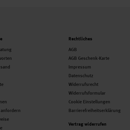
ce
Rechtliches
ratung
AGB
worten
AGB Geschenk-Karte
rsand
Impressum
Datenschutz
te
Widerrufsrecht
Widerrufsformular
onen
Cookie Einstellungen
 anfordern
Barrierefreiheitserklärung
weise
Vertrag widerrufen
se