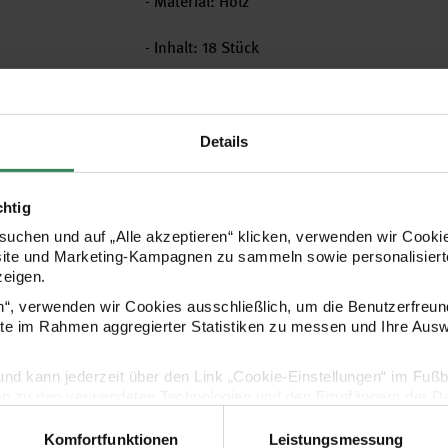
- Material: Holz
- Inhalt: 18 Stück
Hersteller
Details
chtig
uchen und auf „Alle akzeptieren“ klicken, verwenden wir Cookie
site und Marketing-Kampagnen zu sammeln sowie personalisierte
zeigen.
en“, verwenden wir Cookies ausschließlich, um die Benutzerfreun
ite im Rahmen aggregierter Statistiken zu messen und Ihre Aus
lig und kann jederzeit über den Link „Cookie-Einstellungen“ im Fuß
Kaufempfehlung
en zu den verwendeten Technologien und den Empfängern der Dat
Komfortfunktionen
Leistungsmessung