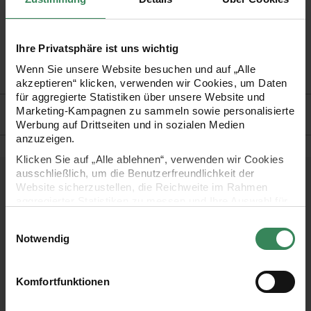
•
Malkarton aus Baumwolle
Ihre Privatsphäre ist uns wichtig
Wenn Sie unsere Website besuchen und auf „Alle
•
verschiedene Größen zur Auswahl
akzeptieren“ klicken, verwenden wir Cookies, um Daten
für aggregierte Statistiken über unsere Website und
Hersteller
Marketing-Kampagnen zu sammeln sowie personalisierte
Werbung auf Drittseiten und in sozialen Medien
anzuzeigen.
Klicken Sie auf „Alle ablehnen“, verwenden wir Cookies
ausschließlich, um die Benutzerfreundlichkeit der
Kostenlose Anleitungen.
Website sicherzustellen, die Reichweite im Rahmen
aggregierter Statistiken zu messen und Ihre Auswahl für
zukünftige Besuche zu speichern.
Einwilligungsauswahl
Ihre Einwilligung ist freiwillig und kann jederzeit über den
Notwendig
Link „Cookie-Einstellungen“ im Fußbereich der Seite
widerrufen werden. Weitere Informationen zu den
verwendeten Technologien und den Empfängern der
Komfortfunktionen
Daten finden Sie in unserer Datenschutzerklärung.