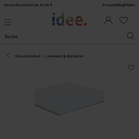
Versandkostenfrei ab 34,99 €
Prospekt
Blog
Filialen
Eine Kategorie zurück navigieren
Künstlerbedarf
Leinwand & Malkarton