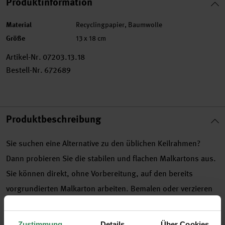
Produktinformation
Material
Recyclingpapier, Baumwolle
Größe
13 x 18 cm
Artikel-Nr.
07203.13.18
Bestell-Nr.
672689
Produktbeschreibung
Sie suchen eine Alternative zu den üblichen Keilrahmen?
Dann probieren Sie die stabilen und flachen Malkartons aus.
Sie können direkt, ohne Vorbereitung, auf den bereits
vorgrundierten Malkarton arbeiten. Bemalen oder verzieren
Sie sie mit buntem Papier, schillernden Accessoires und
glitzernden Steinen.
Zustimmung
Details
Über Cookies