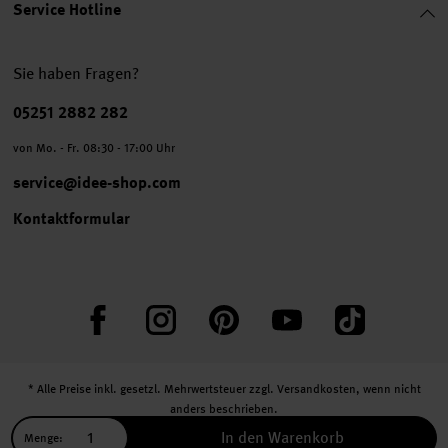
Service Hotline
Sie haben Fragen?
Telefonnummer
05251 2882 282
von Mo. - Fr. 08:30 - 17:00 Uhr
service@idee-shop.com
Kontaktformular
Facebook
Instagram
Pinterest
YouTube
TikTok
* Alle Preise inkl. gesetzl. Mehrwertsteuer zzgl.
Versandkosten
, wenn nicht
anders beschrieben.
** Jede:r Abonnent:in erhält bei erstmaliger Anmeldung für unseren Newsletter
In den Warenkorb
Menge: