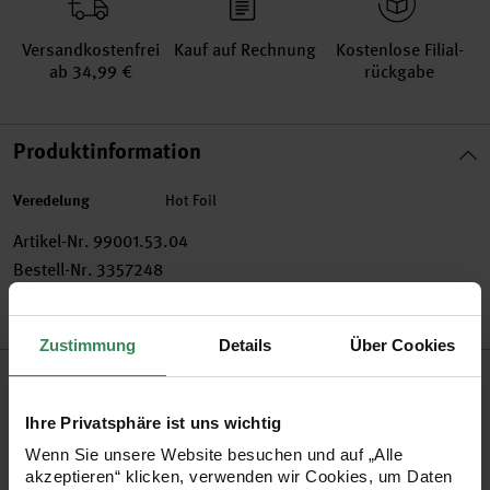
Versand­kosten­frei
Kauf auf Rechnung
Kosten­lose Filial­
ab 34,99 €
rückgabe
Produktinformation
Veredelung
Hot Foil
Artikel-Nr.
99001.53.04
Bestell-Nr.
3357248
Zustimmung
Details
Über Cookies
Produktbeschreibung
Ihre Privatsphäre ist uns wichtig
So easy: Mit Tape Geschenke, Karten, Fotoalben und
Wenn Sie unsere Website besuchen und auf „Alle
Kalender verzieren. Das Tape zeigt herbstliche Motive mit
akzeptieren“ klicken, verwenden wir Cookies, um Daten