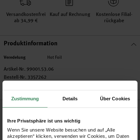
Versand­kosten­frei
Kauf auf Rechnung
Kosten­lose Filial­
ab 34,99 €
rückgabe
Produktinformation
Veredelung
Hot Foil
Artikel-Nr.
99001.53.06
Bestell-Nr.
3357262
Zustimmung
Details
Über Cookies
Produktbeschreibung
Ihre Privatsphäre ist uns wichtig
So easy: Mit Tape Geschenke, Karten, Fotoalben und
Wenn Sie unsere Website besuchen und auf „Alle
Kalender verzieren. Das Tape zeigt herbstliche Motive mit
akzeptieren“ klicken, verwenden wir Cookies, um Daten