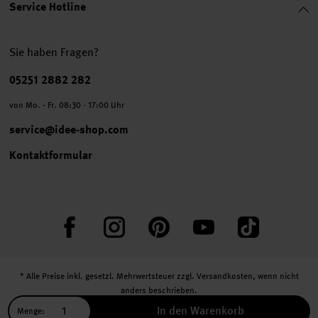
Service Hotline
Sie haben Fragen?
Telefonnummer
05251 2882 282
von Mo. - Fr. 08:30 - 17:00 Uhr
service@idee-shop.com
Kontaktformular
Facebook
Instagram
Pinterest
YouTube
TikTok
* Alle Preise inkl. gesetzl. Mehrwertsteuer zzgl.
Versandkosten
, wenn nicht
anders beschrieben.
** Jede:r Abonnent:in erhält bei erstmaliger Anmeldung für unseren Newsletter
In den Warenkorb
Menge: