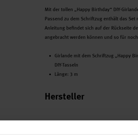
Mit der tollen „Happy Birthday“ DIY-Girlande
Passend zu dem Schriftzug enthält das Set 
Anleitung befindet sich auf der Rückseite d
angebracht werden können und so für noc
Girlande mit dem Schriftzug „Happy B
DIY-Tasseln
Länge: 3 m
Hersteller