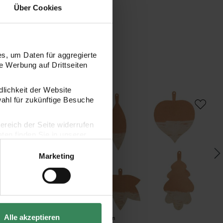
Über Cookies
s, um Daten für aggregierte
 Werbung auf Drittseiten
dlichkeit der Website
 Papieranhänger Blüten 8 Stück
Paper Poetry Papieranhänger Blätter Kra
Pa
wahl für zukünftige Besuche
bereich der Seite widerrufen
en finden Sie in unserer
Marketing
Hersteller:
Her
Alle akzeptieren
Rico Design
Ric