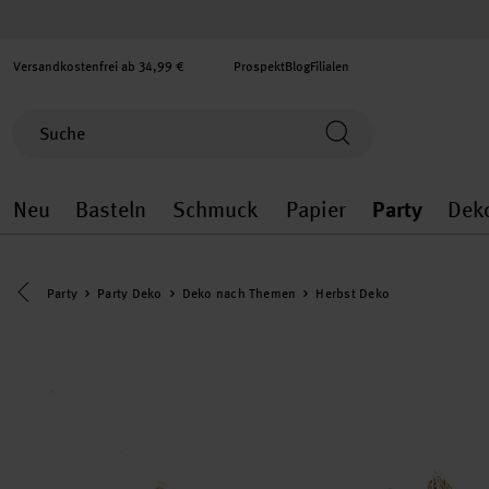
Versandkostenfrei ab 34,99 €
Prospekt
Blog
Filialen
Neu
Basteln
Schmuck
Papier
Party
Dek
Neu general.openMenu
Basteln general.openMenu
Schmuck general.ope
Papier gener
Party
Eine Kategorie zurück navigieren
Party
Party Deko
Deko nach Themen
Herbst Deko