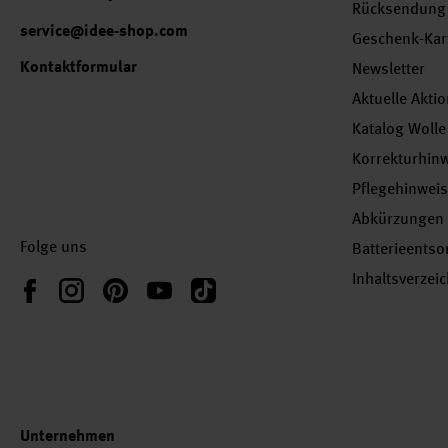
Rücksendung
service@idee-shop.com
Geschenk-Kar
Kontaktformular
Newsletter
Aktuelle Akti
Katalog Wolle
Korrekturhin
Pflegehinwei
Abkürzungen
Folge uns
Batterieents
Inhaltsverzei
Instagram
Pinterest
YouTube
TikTok
Facebook
Unternehmen