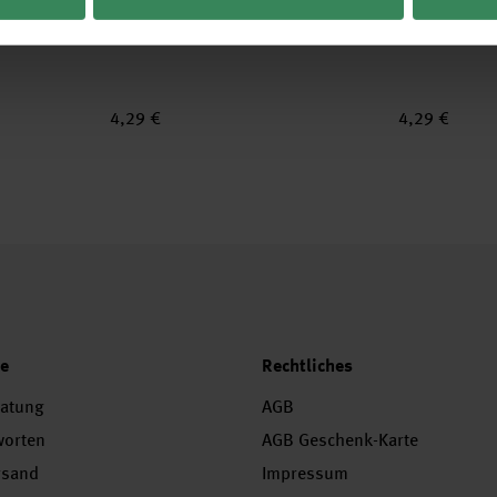
er Blätter
Paper Poetry Papieranhänger Kawaii-
Paper Poetry 
Pilze 8 Stück
Stück
4,29 €
4,29 €
ce
Rechtliches
ratung
AGB
worten
AGB Geschenk-Karte
rsand
Impressum