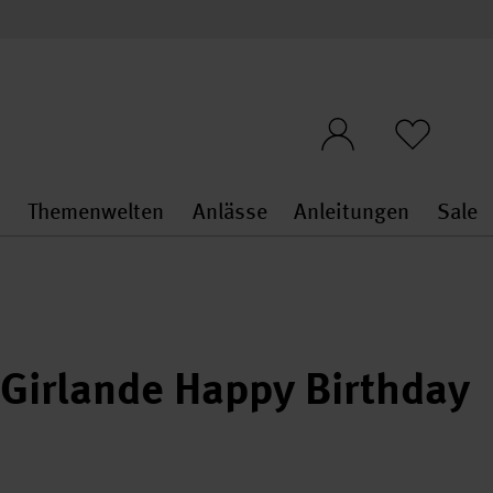
n
Themenwelten
Anlässe
Anleitungen
Sale
openMenu
penMenu
Stoffe & Sticken general.openMenu
Themenwelten general.openMen
Anlässe general.ope
Anleit
S
-Girlande Happy Birthday