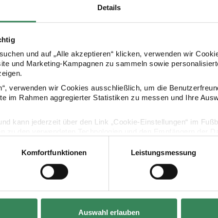
Details
chtig
uchen und auf „Alle akzeptieren“ klicken, verwenden wir Cookie
Kaufempfehlung
site und Marketing-Kampagnen zu sammeln sowie personalisierte
zeigen.
en“, verwenden wir Cookies ausschließlich, um die Benutzerfreun
änger Blätter bunt 8 Stück
Paper Poetry Papieranhänger Kawaii-Pilze 8 Stück
Paper Poetry
ite im Rahmen aggregierter Statistiken zu messen und Ihre Aus
lig und kann jederzeit über den Link „Cookie-Einstellungen“ im Fuß
en zu den verwendeten Technologien und den Empfängern der Dat
Komfortfunktionen
Leistungsmessung
Vertrag widerrufen
Hersteller:
Hersteller:
Auswahl erlauben
Rico Design
Rico Design