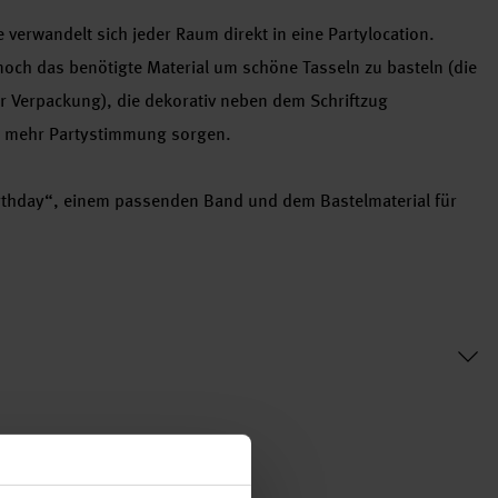
 verwandelt sich jeder Raum direkt in eine Partylocation.
noch das benötigte Material um schöne Tasseln zu basteln (die
er Verpackung), die dekorativ neben dem Schriftzug
h mehr Partystimmung sorgen.
irthday“, einem passenden Band und dem Bastelmaterial für