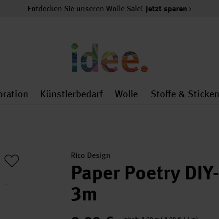
Entdecken Sie unseren Wolle Sale!
Jetzt sparen
oration
Künstlerbedarf
Wolle
Stoffe & Sticke
nMenu
al.openMenu
 general.openMenu
Dekoration general.openMenu
Künstlerbedarf general.
Wolle general.o
Rico Design
Paper Poetry DIY
3m