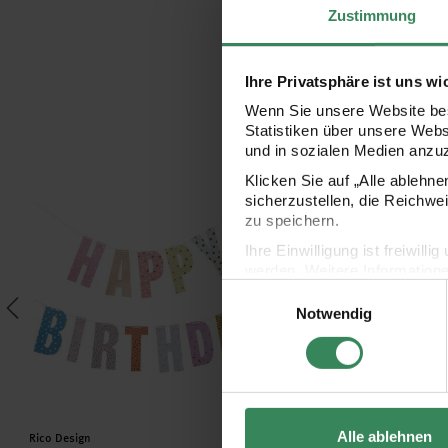
Zustimmung
Ihre Privatsphäre ist uns wi
Wenn Sie unsere Website bes
Statistiken über unsere Web
und in sozialen Medien anzu
Klicken Sie auf „Alle ablehn
Paper Poetry Girlande Happy Birthday 3m
Paper Poetry Papieranh
sicherzustellen, die Reichwe
zu speichern.
Ihre Einwilligung ist freiwil
werden. Weitere Information
Einwilligungsauswahl
Datenschutzerklärung.
Notwendig
Impressum
Datenschutz
Hersteller:
Hersteller:
Alle ablehnen
Rico Design
Rico Design