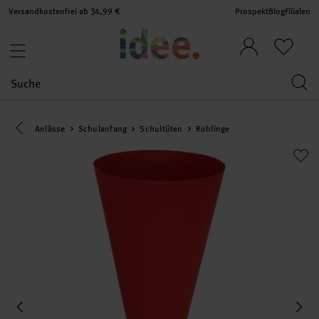
Versandkostenfrei ab 34,99 €
Prospekt
Blog
Filialen
Eine Kategorie zurück navigieren
Anlässe
Schulanfang
Schultüten
Rohlinge