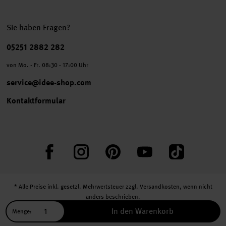
Sie haben Fragen?
Telefonnummer
05251 2882 282
von Mo. - Fr. 08:30 - 17:00 Uhr
service@idee-shop.com
Kontaktformular
Facebook
Instagram
Pinterest
YouTube
TikTok
* Alle Preise inkl. gesetzl. Mehrwertsteuer zzgl.
Versandkosten
, wenn nicht
anders beschrieben.
** Jede:r Abonnent:in erhält bei erstmaliger Anmeldung für unseren Newsletter
In den Warenkorb
Menge:
einen 10 % Rabatt-Gutschein für unseren Online-Shop.