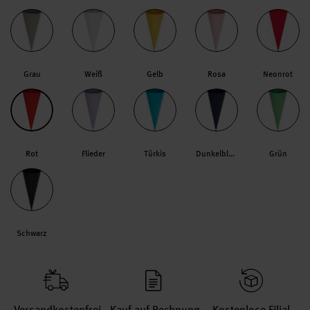
Grau
Weiß
Gelb
Rosa
Neonrot
Rot
Flieder
Türkis
Dunkelblau
Grün
Schwarz
Versand­kosten­frei
Kauf auf Rechnung
Kosten­lose Filial­