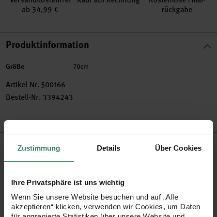
ab 34,99 €
rückgabe
Produktinformation
Größe
70cm
Artikel-Nr.
500166
Bestell-Nr.
3394243
Produktbeschreibung
Zustimmung
Details
Über Cookies
Die Einschulung ist das Highlight für jedes Schulkind, das
traditionell mit einer selbstgebastelten und randvoll gefüllten
Ihre Privatsphäre ist uns wichtig
Schultüte gefeiert wird. Die Schultütenrohlinge können
Wenn Sie unsere Website besuchen und auf „Alle
akzeptieren“ klicken, verwenden wir Cookies, um Daten
individuell gestaltet werden. Für jedes Thema gibt es eine
für aggregierte Statistiken über unsere Website und