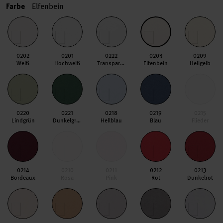
Farbe
Elfenbein
0202
0201
0222
0203
0209
Weiß
Hochweiß
Transparent Hochweiß
Elfenbein
Hellgelb
0220
0221
0218
0219
0215
Lindgrün
Dunkelgrün
Hellblau
Blau
Flieder
0214
0210
0211
0212
0213
Bordeaux
Rosa
Pink
Rot
Dunkelrot