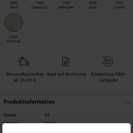
0204
0205
0207
0208
0223
Sand
Cappuccino
Silbergrau
Grau
Crystal
0224
Perlmutt
Versand­kosten­frei
Kauf auf Rechnung
Kosten­lose Filial­
ab 34,99 €
rückgabe
Produktinformation
Format
A4
Lineatur
blanko