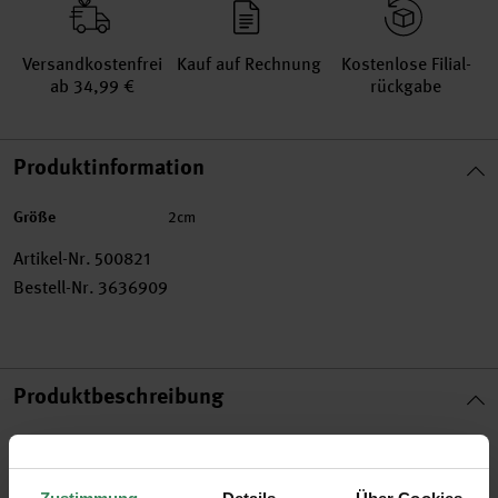
Versand­kosten­frei
Kauf auf Rechnung
Kosten­lose Filial­
ab 34,99 €
rückgabe
Produktinformation
Größe
2cm
Artikel-Nr.
500821
Bestell-Nr.
3636909
Produktbeschreibung
Hinter der Wichteltür verbirgt sich ein kleiner Wichtel, der in
der Vorweihnachtszeit bei Familien zuhause eincheckt und