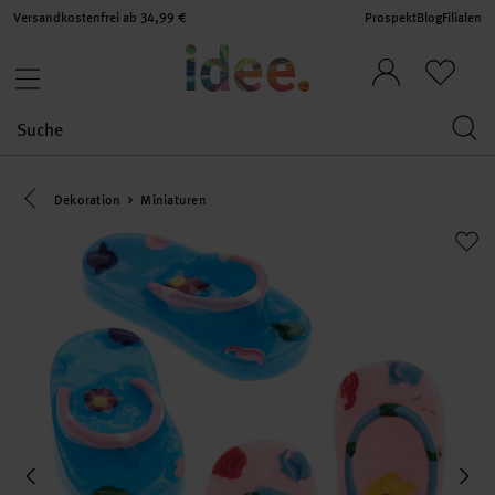
Versandkostenfrei ab 34,99 €
Prospekt
Blog
Filialen
Eine Kategorie zurück navigieren
Dekoration
Miniaturen