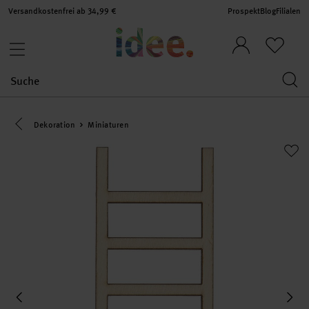
Versandkostenfrei ab 34,99 €
Prospekt
Blog
Filialen
Eine Kategorie zurück navigieren
Dekoration
Miniaturen