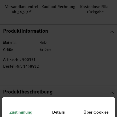
Versand­kosten­frei
Kauf auf Rechnung
Kosten­lose Filial­
ab 34,99 €
rückgabe
Produktinformation
Material
Holz
Größe
5x12cm
Artikel-Nr.
500351
Bestell-Nr.
3458532
Produktbeschreibung
Lassen Sie einen Wichtel bei Ihnen einziehen! Der Brauch der
Wichteltür stammt aus Skandinavien und blickt dort auf eine
Zustimmung
Details
Über Cookies