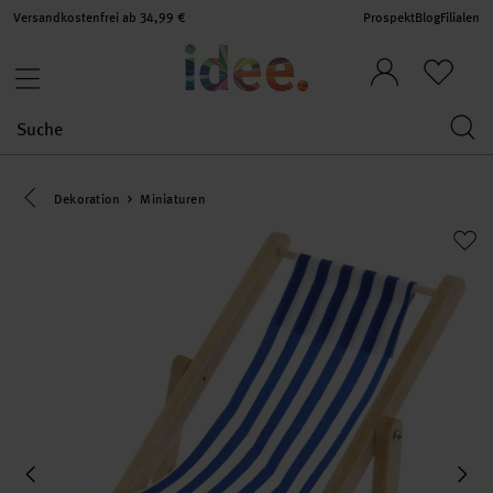
Versandkostenfrei ab 34,99 €
Prospekt
Blog
Filialen
Eine Kategorie zurück navigieren
Dekoration
Miniaturen