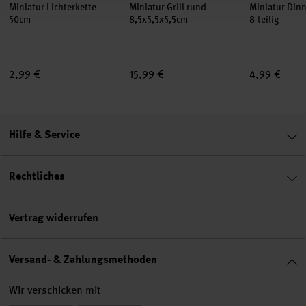
Miniatur Lichterkette
Miniatur Grill rund
Miniatur Din
50cm
8,5x5,5x5,5cm
8-teilig
2,99 €
15,99 €
4,99 €
Hilfe & Service
Rechtliches
Vertrag widerrufen
Versand- & Zahlungsmethoden
Wir verschicken mit