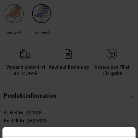
Rot-Weiß
Blau-Weiß
Versand­kosten­frei
Kauf auf Rechnung
Kosten­lose Filial­
ab 34,99 €
rückgabe
Produktinformation
Artikel-Nr.
500818
Bestell-Nr.
3636879