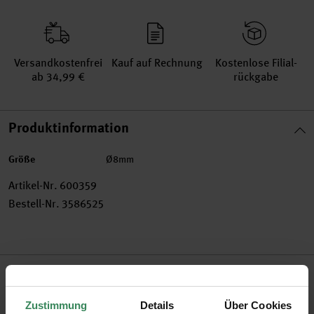
Versand­kosten­frei
Kauf auf Rechnung
Kosten­lose Filial­
ab 34,99 €
rückgabe
Produktinformation
Größe
Ø8mm
Artikel-Nr.
600359
Bestell-Nr.
3586525
Produktbeschreibung
Schmuck kann man ganz einfach selbst herstellen! Aus
Zustimmung
Details
Über Cookies