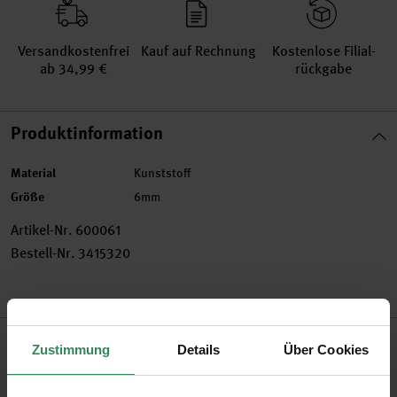
Versand­kosten­frei
Kauf auf Rechnung
Kosten­lose Filial­
ab 34,99 €
rückgabe
Produktinformation
Material
Kunststoff
Größe
6mm
Artikel-Nr.
600061
Bestell-Nr.
3415320
Produktbeschreibung
Zustimmung
Details
Über Cookies
Schmuck kann man ganz einfach selbst herstellen! Aus dem