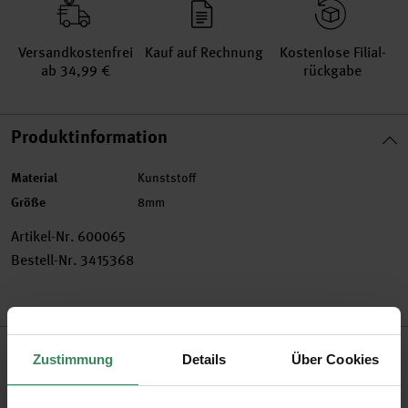
Versand­kosten­frei
Kauf auf Rechnung
Kosten­lose Filial­
ab 34,99 €
rückgabe
Produktinformation
Material
Kunststoff
Größe
8mm
Artikel-Nr.
600065
Bestell-Nr.
3415368
Produktbeschreibung
Zustimmung
Details
Über Cookies
Schmuck kann man ganz einfach selbst herstellen! Aus dem