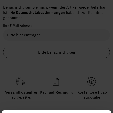
Benachrichtigen Sie mich, wenn der Artikel wieder lieferbar
ist.
Die
Datenschutzbestimmungen
habe ich zur Kenntnis
genommen.
Ihre E-Mail Adresse:
Bitte benachrichtigen
Versand­kosten­frei
Kauf auf Rechnung
Kosten­lose Filial­
ab 34,99 €
rückgabe