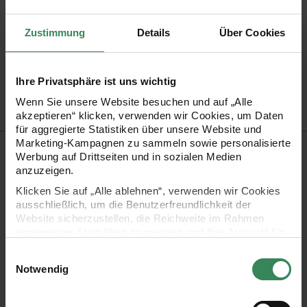
Produktinformation
Zustimmung
Details
Über Cookies
Material
Holz
Artikel-Nr.
7040.29.14
Bestell-Nr.
3359556
Ihre Privatsphäre ist uns wichtig
Wenn Sie unsere Website besuchen und auf „Alle
akzeptieren“ klicken, verwenden wir Cookies, um Daten
für aggregierte Statistiken über unsere Website und
Marketing-Kampagnen zu sammeln sowie personalisierte
Produktbeschreibung
Werbung auf Drittseiten und in sozialen Medien
anzuzeigen.
Die Holzsticker in Form von Totenköpfen eignen sich perfekt
Klicken Sie auf „Alle ablehnen“, verwenden wir Cookies
zur Tischdekoration, Grußkartengestaltung oder zur
ausschließlich, um die Benutzerfreundlichkeit der
Website sicherzustellen, die Reichweite im Rahmen
Verzierung von Geschenken und Verpackungen. Die
aggregierter Statistiken zu messen und Ihre Auswahl für
Totenköpfe haben verschiedene Gesichter und sind
zukünftige Besuche zu speichern.
Einwilligungsauswahl
unverzichtbar an Halloween. Die Sticker haben auf der
Ihre Einwilligung ist freiwillig und kann jederzeit über den
Notwendig
Link „Cookie-Einstellungen“ im Fußbereich der Seite
Rückseite einen Klebepunkt mit dem sie befestigt werden
widerrufen werden. Weitere Informationen zu den
können.