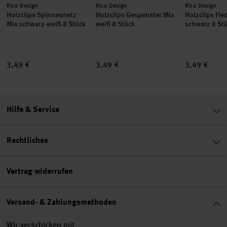
Hersteller:
Hersteller:
Hersteller:
Rico Design
Rico Design
Rico Design
Holzclips Spinnennetz
Holzclips Gespenster Mix
Holzclips Fl
Mix schwarz-weiß 8 Stück
weiß 8 Stück
schwarz 8 St
3,49 €
3,49 €
3,49 €
Hilfe & Service
Rechtliches
Vertrag widerrufen
Versand- & Zahlungsmethoden
Wir verschicken mit