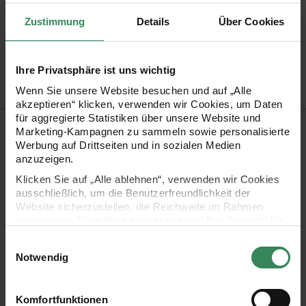
Material
Holz
Zustimmung
Details
Über Cookies
Artikel-Nr.
7040.29.24
Bestell-Nr.
3359655
Ihre Privatsphäre ist uns wichtig
Wenn Sie unsere Website besuchen und auf „Alle
akzeptieren“ klicken, verwenden wir Cookies, um Daten
für aggregierte Statistiken über unsere Website und
Produktbeschreibung
Marketing-Kampagnen zu sammeln sowie personalisierte
Werbung auf Drittseiten und in sozialen Medien
Die Holzclips mit schwarzen Katzenköpfen sind perfekt für
anzuzeigen.
stimmungsvolle Tischdekorationen, als Streudeko, zur
Klicken Sie auf „Alle ablehnen“, verwenden wir Cookies
ausschließlich, um die Benutzerfreundlichkeit der
Gestaltung und Individualisierung von Tisch- oder
Website sicherzustellen, die Reichweite im Rahmen
Einladungskarten oder zur Verzierung von Geschenken und
aggregierter Statistiken zu messen und Ihre Auswahl für
zukünftige Besuche zu speichern.
Verpackungen. Die Katzen haben verschiedene Gesichter und
Einwilligungsauswahl
Ihre Einwilligung ist freiwillig und kann jederzeit über den
Notwendig
dürfen an Halloween nicht fehlen.
Link „Cookie-Einstellungen“ im Fußbereich der Seite
widerrufen werden. Weitere Informationen zu den
verwendeten Technologien und den Empfängern der
Komfortfunktionen
Dekoklammern aus Holz