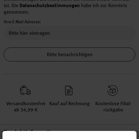
ist.
Die
Datenschutzbestimmungen
habe ich zur Kenntnis
genommen.
Ihre E-Mail Adresse:
Bitte benachrichtigen
Versand­kosten­frei
Kauf auf Rechnung
Kosten­lose Filial­
ab 34,99 €
rückgabe
Produktinformation