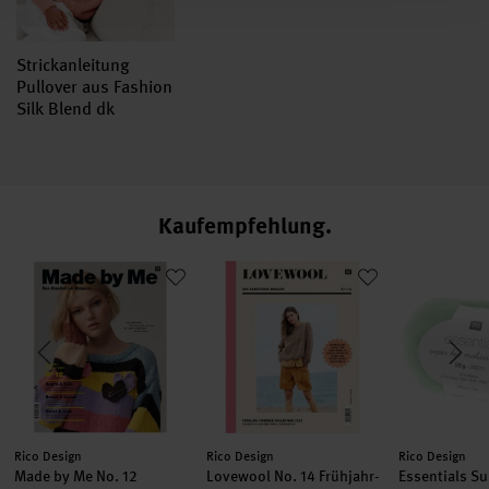
Strickanleitung
Pullover aus Fashion
Silk Blend dk
Kaufempfehlung
Loves Silk
Made by Me No. 12 Frühjahr-Sommer deutsch
Lovewool No. 14 Frühjahr-Sommer
Essentials S
Hersteller:
Hersteller:
Hersteller:
Rico Design
Rico Design
Rico Design
Made by Me No. 12
Lovewool No. 14 Frühjahr-
Essentials Su