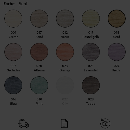
Farbe
Senf
001
017
012
013
018
Creme
Sand
Natur
Pastellgelb
Senf
007
020
023
025
024
Orchidee
Altrosa
Orange
Lavendel
Flieder
016
010
022
028
Blau
Mint
Oliv
Taupe