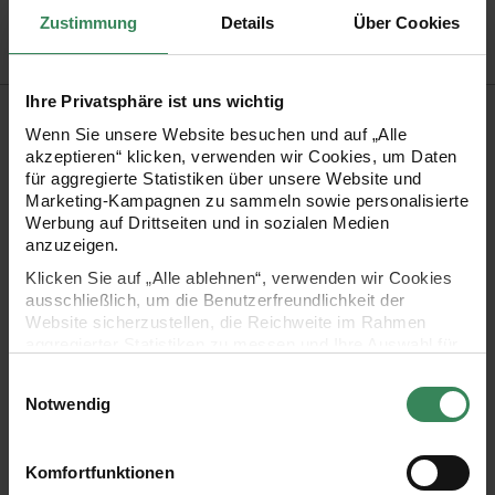
Bestell-Nr.
3309452
Zustimmung
Details
Über Cookies
Ihre Privatsphäre ist uns wichtig
Produktbeschreibung
Wenn Sie unsere Website besuchen und auf „Alle
akzeptieren“ klicken, verwenden wir Cookies, um Daten
Seide, Polyamid und Baumwolle vereinen sich in Fashion Silk
für aggregierte Statistiken über unsere Website und
Blend dk von Rico Design zu einem hochwertigen Garn. Die
Marketing-Kampagnen zu sammeln sowie personalisierte
Werbung auf Drittseiten und in sozialen Medien
aufregende Seidenmischung besticht durch die besondere
anzuzeigen.
Zwirnung des Fadens, die den Strickstücken eine spannende
Klicken Sie auf „Alle ablehnen“, verwenden wir Cookies
Optik verleiht. Die Qualität beeindruckt mit ihrem edlen,
ausschließlich, um die Benutzerfreundlichkeit der
Website sicherzustellen, die Reichweite im Rahmen
matten Glanz.
aggregierter Statistiken zu messen und Ihre Auswahl für
zukünftige Besuche zu speichern.
Einwilligungsauswahl
•
Zusammensetzung: 45% Baumwolle, 45% Seide und 10%
Ihre Einwilligung ist freiwillig und kann jederzeit über den
Notwendig
Link „Cookie-Einstellungen“ im Fußbereich der Seite
Polyamid
widerrufen werden. Weitere Informationen zu den
•
Lauflänge: 210m /50g
verwendeten Technologien und den Empfängern der
Komfortfunktionen
Daten finden Sie in unserer Datenschutzerklärung.