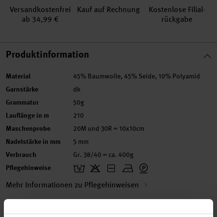
Versand­kosten­frei
Kauf auf Rechnung
Kosten­lose Filial­
ab 34,99 €
rückgabe
Produktinformation
Material
45% Baumwolle, 45% Seide, 10% Polyamid
Garnstärke
dk
Grammatur
50g
Lauflänge in m
210
Maschenprobe
20M und 30R = 10x10cm
Nadelstärke in mm
5 mm
Verbrauch
Gr. 38/40 = ca. 400g
Pflegehinweise
Mehr Informationen zu Pflegehinweisen
Artikel-Nr.
383205.018