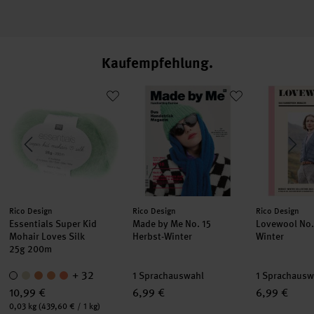
Alpaca Loves Silk
Kaufempfehlung
hair Loves Silk Glamorous Glitter
Essentials Super Kid Mohair Loves Silk
Made by Me No. 15 Herbst-Winter
Lovewool No
Hersteller:
Hersteller:
Hersteller:
Rico Design
Rico Design
Rico Design
Essentials Super Kid
Made by Me No. 15
Lovewool No.
Mohair Loves Silk
Herbst-Winter
Winter
25g 200m
+ 32
1 Sprachauswahl
1 Sprachausw
10,99 €
6,99 €
6,99 €
Inhalt:
0,03 kg
(439,60 € / 1 kg)