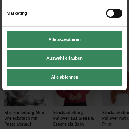
Verbrauch: Gr. 40 = ca. 200 g
Pflege: Handwäsche
Marketing
Hersteller
Alle akzeptieren
Kostenlose Anleitungen.
Auswahl erlauben
Alle ablehnen
Strickanleitung Mini
Strickanleitung
Strickanleitu
Dreieckstuch mit
Pullover aus Siena &
Pullover mit 
Pastellverlauf
Essentials Baby
Print