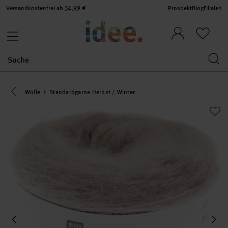
Versandkostenfrei ab 34,99 €
Prospekt
Blog
Filialen
Eine Kategorie zurück navigieren
Wolle
Standardgarne Herbst / Winter