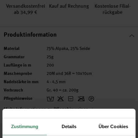
Versand­kosten­frei
Kauf auf Rechnung
Kosten­lose Filial­
ab 34,99 €
rückgabe
Produktinformation
Material
75% Alpaka, 25% Seide
Grammatur
25g
Lauflänge in m
200
Maschenprobe
20M und 36R = 10x10cm
Nadelstärke in mm
4 - 4,5 mm
Verbrauch
Gr. 40 = ca. 200g
Pflegehinweise
Mehr Informationen zu Pflegehinweisen
Artikel-Nr.
383341.014
Zustimmung
Details
Über Cookies
Bestell-Nr.
3606360