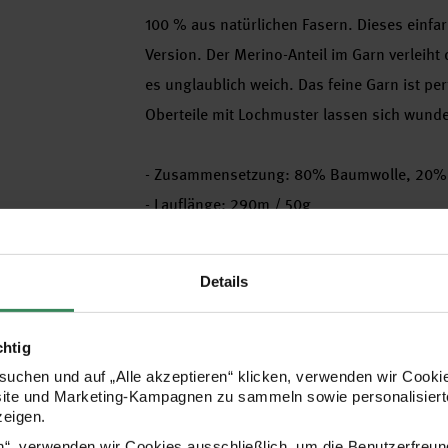
100 % aus natürlichen Fasern. Dieses einfa
Version. Der Merino-Anteil im Garn verleih
es unglaublich weich. Das feine Garn ist pe
Oberteile mit Lochmuster lassen sich wunde
- Zusammensetzung: 80% Baumwolle, 20%
- Lauflänge: 290m / 50g
- Nadelstärke: 3mm
- Maschenprobe: 30M und 42R = 10x10xm
Details
- Verbrauch: Gr. 40 = 250g
- Pflege: Handwäsche
chtig
uchen und auf „Alle akzeptieren“ klicken, verwenden wir Cookie
Hersteller
site und Marketing-Kampagnen zu sammeln sowie personalisierte
zeigen.
en“, verwenden wir Cookies ausschließlich, um die Benutzerfreun