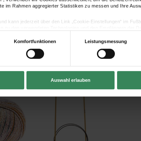
ite im Rahmen aggregierter Statistiken zu messen und Ihre Aus
lig und kann jederzeit über den Link „Cookie-Einstellungen“ im Fuß
en zu den verwendeten Technologien und den Empfängern der Dat
Komfortfunktionen
Leistungsmessung
Vertrag widerrufen
Kaufempfehlung
Auswahl erlauben
Rundstricknadel 80cm Bambus
Häkelnadel 