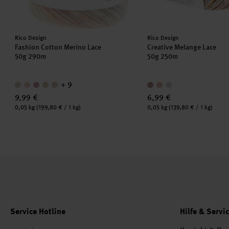
Hersteller:
Hersteller:
Rico Design
Rico Design
Fashion Cotton Merino Lace
Creative Melange Lace
50g 290m
50g 250m
+ 9
9,99 €
6,99 €
Inhalt:
Inhalt:
0,05 kg
(199,80 € / 1 kg)
0,05 kg
(139,80 € / 1 kg)
Service Hotline
Hilfe & Servi