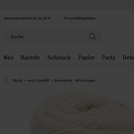
Versandkostenfrei ab 34,99 €
Prospekt
Blog
Filialen
Neu
Basteln
Schmuck
Papier
Party
Dek
Neu general.openMenu
Basteln general.openMenu
Schmuck general.ope
Papier gener
Party
Eine Kategorie zurück navigieren
Wolle
nach Qualität
Baumwolle - Mischungen