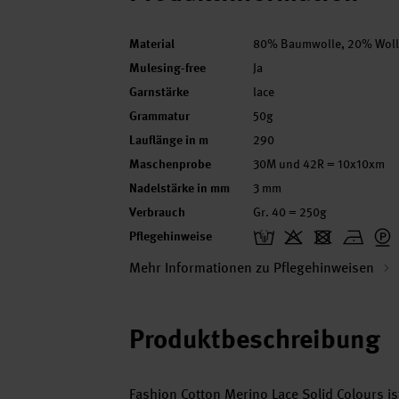
Material
80% Baumwolle, 20% Woll
Mulesing-free
Ja
Garnstärke
lace
Grammatur
50g
Lauflänge in m
290
Maschenprobe
30M und 42R = 10x10xm
Nadelstärke in mm
3 mm
Verbrauch
Gr. 40 = 250g
Pflegehinweise
Mehr Informationen zu Pflegehinweisen
Produktbeschreibung
Fashion Cotton Merino Lace Solid Colours 