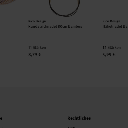
Hersteller:
Hersteller:
Rico Design
Rico Design
Rundstricknadel 80cm Bambus
Häkelnadel B
11 Stärken
12 Stärken
8,79 €
5,99 €
ce
Rechtliches