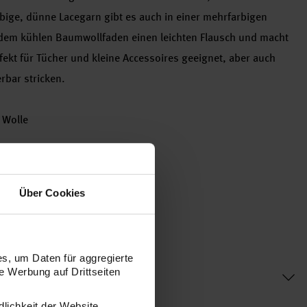
rbige, dünne Lacegarn gibt es auch in einer mehrfarbigen
t dem kühlen Baumwollfaden einen leichten Flausch und macht
rfekt für Tücher und kleine Accessoires geeignet, aber auch
rbar stricken.
 Wolle
Über Cookies
s, um Daten für aggregierte
 Werbung auf Drittseiten
dlichkeit der Website