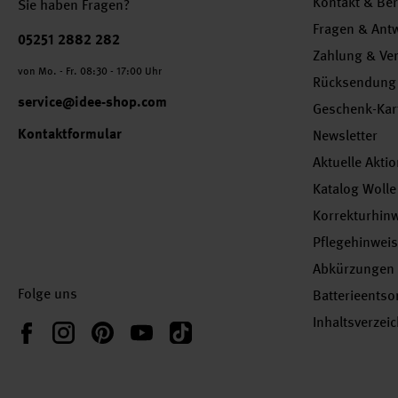
Kontakt & Be
Sie haben Fragen?
Fragen & Ant
Telefonnummer
05251 2882 282
Zahlung & Ve
von Mo. - Fr. 08:30 - 17:00 Uhr
Rücksendung
service@idee-shop.com
Geschenk-Kar
Kontaktformular
Newsletter
Aktuelle Akti
Katalog Wolle
Korrekturhin
Pflegehinwei
Abkürzungen
Folge uns
Batterieents
Inhaltsverzei
Instagram
Pinterest
YouTube
TikTok
Facebook