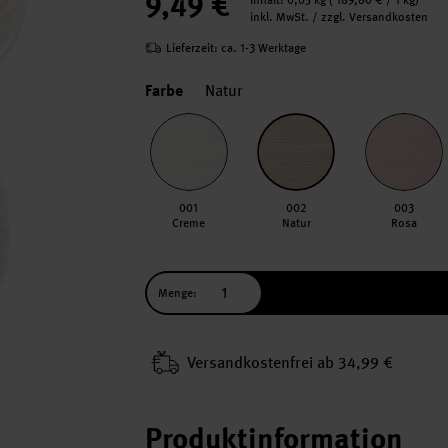
9,49 €
Inhalt:
0,05 kg
(
189,80 €
/ 1 kg)
inkl. MwSt. / zzgl. Versandkosten
Lieferzeit: ca. 1-3 Werktage
Farbe
Natur
001
002
003
Creme
Natur
Rosa
Menge:
Versand­kosten­frei ab 34,99 €
Produktinformation