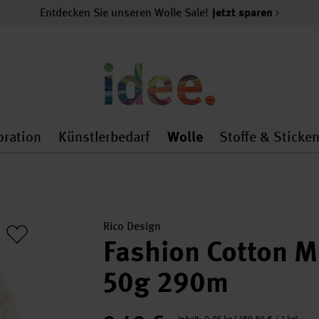
Entdecken Sie unseren Wolle Sale!
Jetzt sparen
oration
Künstlerbedarf
Wolle
Stoffe & Sticke
nMenu
al.openMenu
 general.openMenu
Dekoration general.openMenu
Künstlerbedarf general.
Wolle general.o
Rico Design
Fashion Cotton M
50g 290m