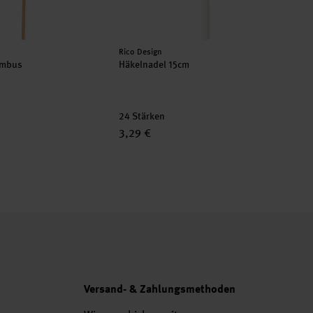
Hersteller:
Rico Design
ambus
Häkelnadel 15cm
24 Stärken
3,29 €
Versand- & Zahlungsmethoden