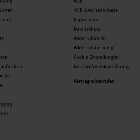
ratung
AGB
worten
AGB Geschenk-Karte
rsand
Impressum
Datenschutz
te
Widerrufsrecht
Widerrufsformular
onen
Cookie Einstellungen
 anfordern
Barrierefreiheitserklärung
weise
Vertrag widerrufen
se
orgung
chnis