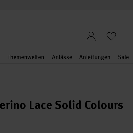
n
Themenwelten
Anlässe
Anleitungen
Sale
openMenu
penMenu
Stoffe & Sticken general.openMenu
Themenwelten general.openMen
Anlässe general.ope
Anleit
S
erino Lace Solid Colours