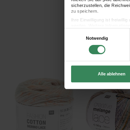
sicherzustellen, die Reichwe
zu speichern.
Ihre Einwilligung ist freiwil
werden. Weitere Information
Einwilligungsauswahl
Datenschutzerklärung.
Notwendig
Impressum
Datenschutz
Alle ablehnen
Fashion Cotton Merino Lace
Creative Melange Lace