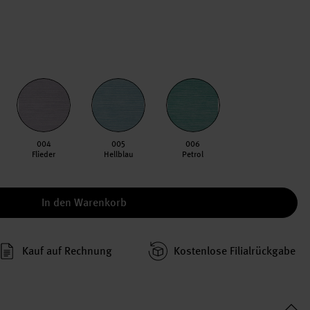
004
005
006
Flieder
Hellblau
Petrol
In den Warenkorb
Kauf auf Rechnung
Kosten­lose Filial­rückgabe