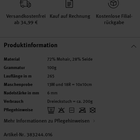
Versand­kosten­frei
Kauf auf Rechnung
Kosten­lose Filial­
ab 34,99 €
rückgabe
Produktinformation
Material
72% Mohair, 28% Seide
Grammatur
100g
Lauflänge in m
265
Maschenprobe
13M und 18R = 10x10cm
Nadelstärke in mm
6 mm
Verbrauch
Dreieckstuch = ca. 200g
Pflegehinweise
Mehr Informationen zu Pflegehinweisen
Artikel-Nr.
383244.016