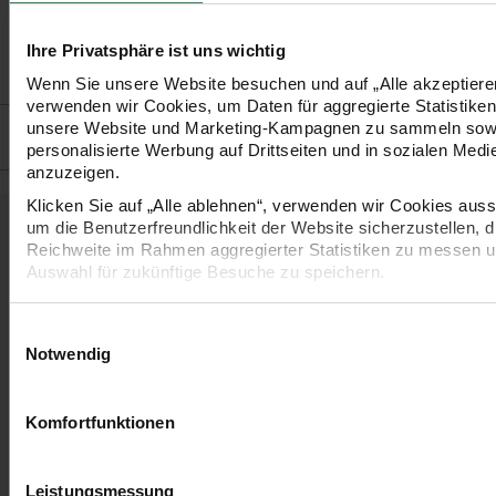
•
Verbrauch: Dreieckstuch = ca. 200 g
•
Pflege: 30°C Schonwäsche
Ihre Privatsphäre ist uns wichtig
•
Made in South Africa
Wenn Sie unsere Website besuchen und auf „Alle akzeptieren
verwenden wir Cookies, um Daten für aggregierte Statistiken
Hersteller
unsere Website und Marketing-Kampagnen zu sammeln sow
personalisierte Werbung auf Drittseiten und in sozialen Medi
anzuzeigen.
Klicken Sie auf „Alle ablehnen“, verwenden wir Cookies aussc
um die Benutzerfreundlichkeit der Website sicherzustellen, d
Kostenlose Anleitungen.
Reichweite im Rahmen aggregierter Statistiken zu messen u
Auswahl für zukünftige Besuche zu speichern.
Ihre Einwilligung ist freiwillig und kann jederzeit über den Lin
Einstellungen“ im Fußbereich der Seite widerrufen werden. W
Einwilligungsauswahl
Informationen zu den verwendeten Technologien und den E
Notwendig
der Daten finden Sie in unserer Datenschutzerklärung.
Impressum
Datenschutz
Vertrag widerrufen
Komfortfunktionen
Strickanleitung Jacke
Strickanleitung
aus Essentials Super
Dreieckstuch
Leistungsmessung