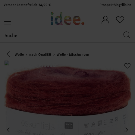
Versandkostenfrei ab 34,99 €
Prospekt
Blog
Filialen
Eine Kategorie zurück navigieren
Wolle
nach Qualität
Wolle - Mischungen