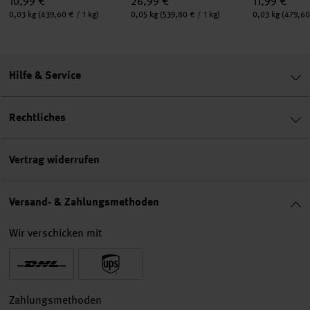
10,99 €
26,99 €
11,99 €
Inhalt:
Inhalt:
Inhalt:
0,03 kg
(439,60 € / 1 kg)
0,05 kg
(539,80 € / 1 kg)
0,03 kg
(479,60
Hilfe & Service
Rechtliches
Vertrag widerrufen
Versand- & Zahlungsmethoden
Wir verschicken mit
Zahlungsmethoden