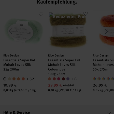
Kaufempfehlung
tti
el 80cm Messing
Essentials Super Kid Mohair Loves Silk
Essentials Super Kid Mohair Loves Sil
Essentials S
Hersteller:
Hersteller:
Hersteller:
Rico Design
Rico Design
Rico Design
Essentials Super Kid
Essentials Super Kid
Essentials Su
Mohair Loves Silk
Mohair Loves Silk
Mohair Loves 
25g 200m
Colourlove
50g 375m
100g 265m
+ 32
+ 6
10,99 €
29,99 €
26,99 €
44,99 €
Inhalt:
Inhalt:
Inhalt:
0,03 kg
(439,60 € / 1 kg)
0,10 kg
(299,90 € / 1 kg)
0,05 kg
(539,80 
Hilfe & Service