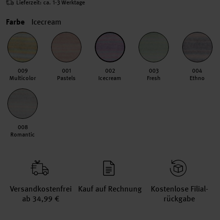
Lieferzeit: ca. 1-3 Werktage
Farbe
Icecream
009
001
002
003
004
Multicolor
Pastels
Icecream
Fresh
Ethno
008
Romantic
Versand­kosten­frei
Kauf auf Rechnung
Kosten­lose Filial­
ab 34,99 €
rückgabe