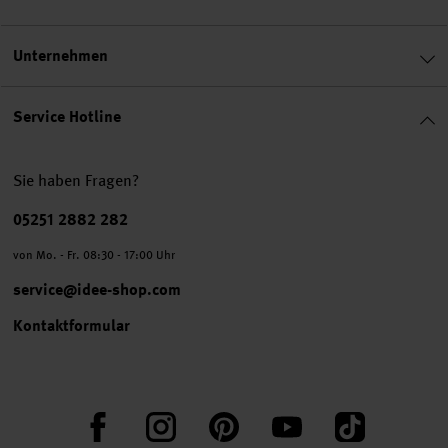
Unternehmen
Service Hotline
Sie haben Fragen?
Telefonnummer
05251 2882 282
von Mo. - Fr. 08:30 - 17:00 Uhr
service@idee-shop.com
Kontaktformular
Facebook
Instagram
Pinterest
YouTube
TikTok