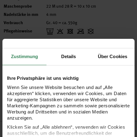
Maschenprobe
22 M und 28 R = 10 x 10 cm
Nadelstärke in mm
4 mm
Verbrauch
Gr. 40 = ca. 550g
Pflegehinweise
Mehr Informationen zu Pflegehinweisen
Zustimmung
Details
Über Cookies
Zertifizierung
Ihre Privatsphäre ist uns wichtig
Wenn Sie unsere Website besuchen und auf „Alle
Artikel-Nr.
383230.032
akzeptieren“ klicken, verwenden wir Cookies, um Daten
Bestell-Nr.
3557587
für aggregierte Statistiken über unsere Website und
Marketing-Kampagnen zu sammeln sowie personalisierte
Werbung auf Drittseiten und in sozialen Medien
anzuzeigen.
Klicken Sie auf „Alle ablehnen“, verwenden wir Cookies
Produktbeschreibung
ausschließlich, um die Benutzerfreundlichkeit der