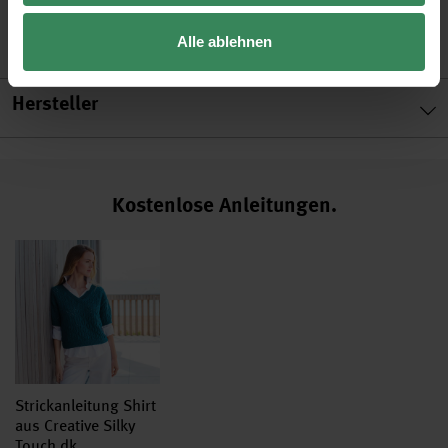
Alle ablehnen
Hersteller
Kostenlose Anleitungen.
Strickanleitung Shirt
aus Creative Silky
Touch dk