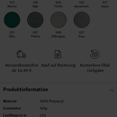
012
035
006
025
017
Marine
Alge
Türkis
Aquamarin
Aqua
031
007
008
027
Efeu
Patina
Silbergrau
Grau
Versand­kosten­frei
Kauf auf Rechnung
Kosten­lose Filial­
ab 34,99 €
rückgabe
Produktinformation
Material
100% Polyacryl
Grammatur
100g
Lauflänge in m
220