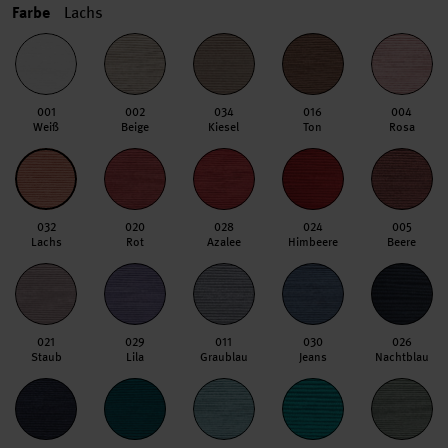
Farbe
Lachs
001
002
034
016
004
Weiß
Beige
Kiesel
Ton
Rosa
032
020
028
024
005
Lachs
Rot
Azalee
Himbeere
Beere
021
029
011
030
026
Staub
Lila
Graublau
Jeans
Nachtblau