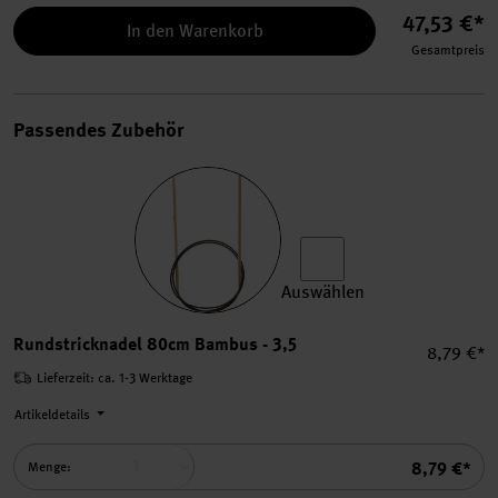
47,53 €*
In den Warenkorb
Gesamtpreis
Passendes Zubehör
Auswählen
Rundstricknadel 80cm Bamb
Rundstricknadel 80cm Bambus - 3,5
Einzelpre
8,79 €*
Lieferzeit: ca. 1-3 Werktage
Artikeldetails
Summe
8,79 €*
Menge: