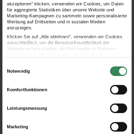
akzeptieren“ klicken, verwenden wir Cookies, um Daten
unterhalb der Schulternaht markieren. Zwischen den
für aggregierte Statistiken über unsere Website und
Markierungen die Ärmel einsetzen.
Marketing-Kampagnen zu sammeln sowie personalisierte
Die Seiten- und Ärmelnähte schließen.
Werbung auf Drittseiten und in sozialen Medien
anzuzeigen.
Klicken Sie auf „Alle ablehnen“, verwenden wir Cookies
ausschließlich, um die Benutzerfreundlichkeit der
Website sicherzustellen, die Reichweite im Rahmen
Weitere Infos herunterladen
aggregierter Statistiken zu messen und Ihre Auswahl für
zukünftige Besuche zu speichern.
Einwilligungsauswahl
Ihre Einwilligung ist freiwillig und kann jederzeit über den
Notwendig
Link „Cookie-Einstellungen“ im Fußbereich der Seite
Material Gr. 36/38 - 40/42
widerrufen werden. Weitere Informationen zu den
verwendeten Technologien und den Empfängern der
Komfortfunktionen
Daten finden Sie in unserer Datenschutzerklärung.
Impressum
Datenschutz
Vertrag widerrufen
Leistungsmessung
Marketing