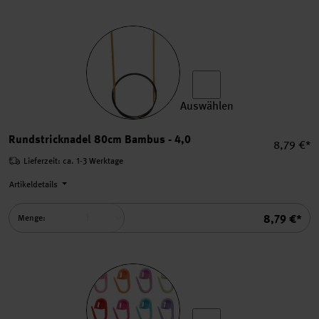
Auswählen
Rundstricknadel 80cm Bamb
Rundstricknadel 80cm Bambus - 4,0
Einzelpre
8,79 €*
Lieferzeit: ca. 1-3 Werktage
Artikeldetails
Summe
8,79 €*
Menge: