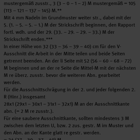
mustergemäß zusstr., 3 (3 – 0 – 1 – 2) M mustergemäß = 105
(113 – 121 – 137 – 145) M.**
Mit 4 mm Nadeln im Grundmuster weiter str., dabei mit der
5. (1. – 5. – 5. – 1.) M der Strickschrift beginnen, den Rapport
fortl. wdh. und der 29. (33. – 29. – 29. – 33.) M der
Strickschrift enden.***
In einer Höhe von 32 (33 – 36 – 39 – 40) cm für den V-
Ausschnitt die Arbeit in der Mitte teilen und beide Seiten
getrennt beenden. An der li Seite mit 52 (56 – 60 – 68 – 72)
M beginnen und an der re Seite die Mittel-M mit der nächsten
M re überz. zusstr. bevor die weiteren Abn. gearbeitet
werden.
Für die Ausschnittschrägung in der 2. und jeder folgenden 2.
R (Hinr.) insgesamt
28x1 (29x1 – 30x1 – 31x1 – 32x1) M an der Ausschnittkante
abn. (= 2 M re zusstr.).
Für eine saubere Ausschnittkante, sollten mindestens 3 M
zwischen dem letzten U, bzw. 2 zus. gestr. M im Muster und
den Abn. an der Kante glatt re gestr. werden.
= 24 (27 – 30 – 37 – 40) M.