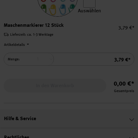
Auswählen
Maschenmarkierer 12 Stück
Maschenmarkierer 12 Stück
Einzelpre
3,79 €*
Lieferzeit: ca. 1-3 Werktage
Artikeldetails
Summe
3,79 €*
Menge:
0,00 €*
In den Warenkorb
Gesamtpreis
Hilfe & Service
Rechtliches