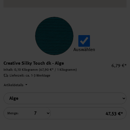
Auswählen
Creative Silky Touch dk aus
Creative Silky Touch dk - Alge
Einzelpre
6,79 €*
Inhalt:
0,10 Kilogramm
(67,90 €* / 1 Kilogramm)
Lieferzeit: ca. 1-3 Werktage
Artikeldetails
Summe
47,53 €*
Menge: