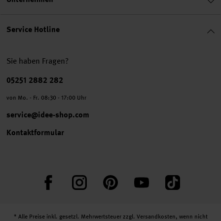
Service Hotline
Sie haben Fragen?
Telefonnummer
05251 2882 282
von Mo. - Fr. 08:30 - 17:00 Uhr
service@idee-shop.com
Kontaktformular
Facebook
Instagram
Pinterest
YouTube
TikTok
* Alle Preise inkl. gesetzl. Mehrwertsteuer zzgl.
Versandkosten
, wenn nicht