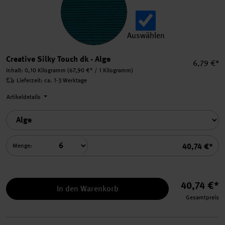
Auswählen
Creative Silky Touch dk aus
Creative Silky Touch dk - Alge
Einzelpre
6,79 €*
Inhalt:
0,10 Kilogramm
(67,90 €* / 1 Kilogramm)
Lieferzeit: ca. 1-3 Werktage
Artikeldetails
Summe
40,74 €*
Menge:
40,74 €*
In den Warenkorb
Gesamtpreis