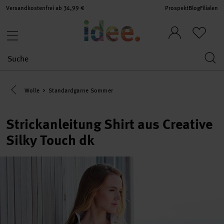
Versandkostenfrei ab 34,99 €
Prospekt
Blog
Filialen
Eine Kategorie zurück navigieren
Wolle
Standardgarne Sommer
Strickanleitung Shirt aus Creative
Silky Touch dk