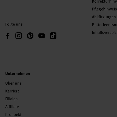
Korrekturhin
Pflegehinwei
Abkürzungen
Folge uns
Batterieents
Inhaltsverzei
Instagram
Pinterest
YouTube
TikTok
Facebook
Unternehmen
Über uns
Karriere
Filialen
Affiliate
Prospekt