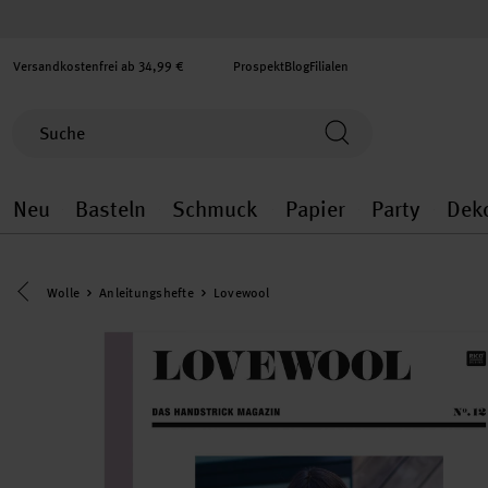
Versandkostenfrei ab 34,99 €
Prospekt
Blog
Filialen
Neu
Basteln
Schmuck
Papier
Party
Dek
Neu general.openMenu
Basteln general.openMenu
Schmuck general.ope
Papier gener
Party
Eine Kategorie zurück navigieren
Wolle
Anleitungshefte
Lovewool