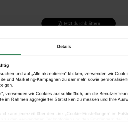
Jetzt durchblättern
Hersteller
Details
chtig
uchen und auf „Alle akzeptieren“ klicken, verwenden wir Cookie
site und Marketing-Kampagnen zu sammeln sowie personalisierte
zeigen.
en“, verwenden wir Cookies ausschließlich, um die Benutzerfreun
ite im Rahmen aggregierter Statistiken zu messen und Ihre Aus
lig und kann jederzeit über den Link „Cookie-Einstellungen“ im Fuß
Kaufempfehlung
en zu den verwendeten Technologien und den Empfängern der Dat