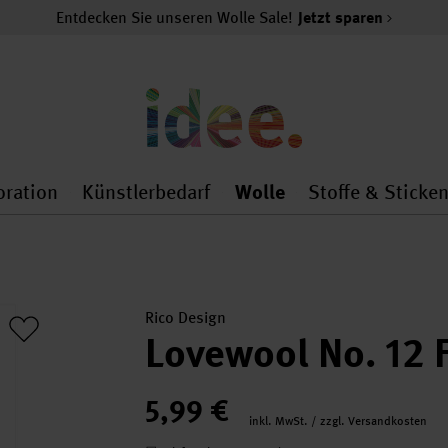
Entdecken Sie unseren Wolle Sale!
Jetzt sparen
oration
Künstlerbedarf
Wolle
Stoffe & Sticke
nMenu
al.openMenu
 general.openMenu
Dekoration general.openMenu
Künstlerbedarf general.
Wolle general.o
Rico Design
Lovewool No. 12
5,99 €
inkl. MwSt. / zzgl. Versandkosten