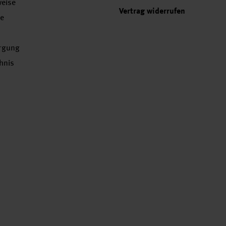
weise
Vertrag widerrufen
se
orgung
chnis