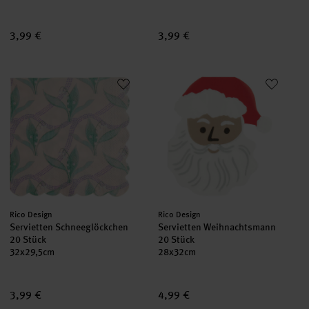
3,99 €
3,99 €
Servietten Schneeglöckchen 20 Stück
Servietten Weihnachtsmann 20 
Hersteller:
Hersteller:
Rico Design
Rico Design
Servietten Schneeglöckchen
Servietten Weihnachtsmann
20 Stück
20 Stück
32x29,5cm
28x32cm
3,99 €
4,99 €