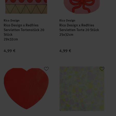
Hersteller:
Hersteller:
Rico Design
Rico Design
Rico Design x Redfries
Rico Design x Redfries
Servietten Tortenstück 20
Servietten Torte 20 Stück
Stück
25x32cm
29x32cm
4,99 €
4,99 €
Serviette Herz 20 Stück
Servietten Marmorierung 20 St