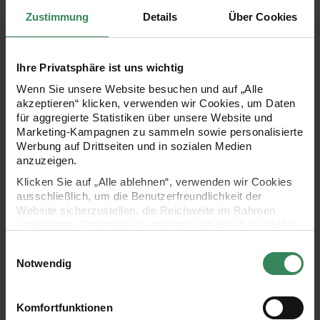
Zustimmung
Details
Über Cookies
Servietten Schleife Streifen Rosa
Servietten Einhorn Rosa
Ihre Privatsphäre ist uns wichtig
Wenn Sie unsere Website besuchen und auf „Alle
akzeptieren“ klicken, verwenden wir Cookies, um Daten
für aggregierte Statistiken über unsere Website und
Marketing-Kampagnen zu sammeln sowie personalisierte
Werbung auf Drittseiten und in sozialen Medien
anzuzeigen.
Hersteller:
Hersteller:
Klicken Sie auf „Alle ablehnen“, verwenden wir Cookies
Rico Design
Rico Design
Servietten Schleife Streifen
Servietten Einhorn Rosa
ausschließlich, um die Benutzerfreundlichkeit der
Rosa
32x31,5cm 20 Stück
Website sicherzustellen, die Reichweite im Rahmen
31,5x30cm 20 Stück
aggregierter Statistiken zu messen und Ihre Auswahl für
zukünftige Besuche zu speichern.
Einwilligungsauswahl
Ihre Einwilligung ist freiwillig und kann jederzeit über den
Notwendig
4,99 €
4,99 €
Link „Cookie-Einstellungen“ im Fußbereich der Seite
widerrufen werden. Weitere Informationen zu den
verwendeten Technologien und den Empfängern der
Servietten Schleifenband Weiß
Servietten Schleife Streifen Rot
Komfortfunktionen
Daten finden Sie in unserer Datenschutzerklärung.