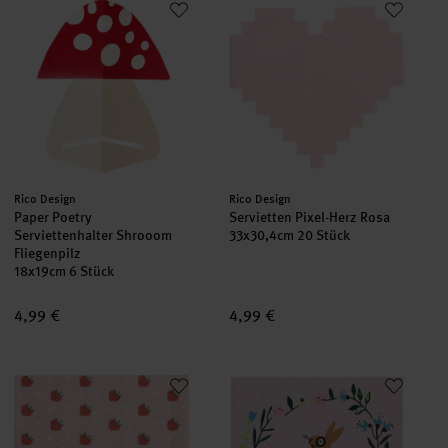
Hersteller:
Hersteller:
Rico Design
Rico Design
Paper Poetry
Servietten Pixel-Herz Rosa
Serviettenhalter Shrooom
33x30,4cm 20 Stück
Fliegenpilz
18x19cm 6 Stück
4,99 €
4,99 €
Servietten Erdbeeren
Servietten Blumenkranz 33x33