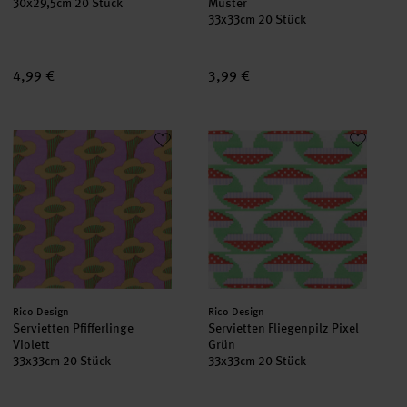
30x29,5cm 20 Stück
Muster
33x33cm 20 Stück
4,99 €
3,99 €
Servietten Pfifferlinge Violett
Servietten Fliegenpilz Pixel Grü
Hersteller:
Hersteller:
Rico Design
Rico Design
Servietten Pfifferlinge
Servietten Fliegenpilz Pixel
Violett
Grün
33x33cm 20 Stück
33x33cm 20 Stück