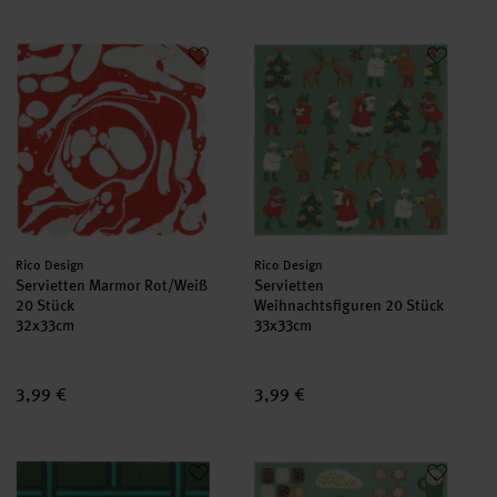
Servietten Marmor Rot/Weiß 20 Stück
Servietten Weihnachtsfiguren 2
Hersteller:
Hersteller:
Rico Design
Rico Design
Servietten Marmor Rot/Weiß
Servietten
20 Stück
Weihnachtsfiguren 20 Stück
32x33cm
33x33cm
3,99 €
3,99 €
Servietten Raster Grün 20 Stück
Servietten Weihnachtsgebäck 2