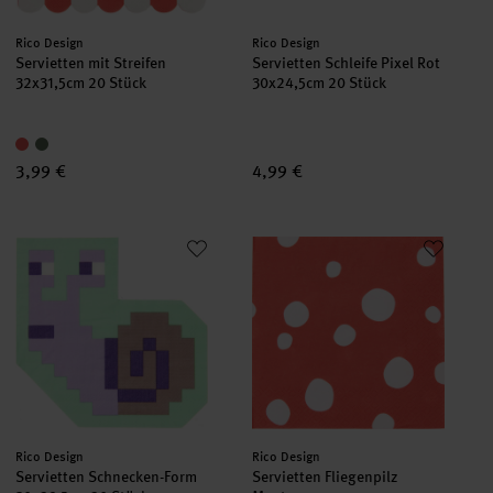
Hersteller:
Hersteller:
Rico Design
Rico Design
Servietten mit Streifen
Servietten Schleife Pixel Rot
32x31,5cm 20 Stück
30x24,5cm 20 Stück
3,99 €
4,99 €
Servietten Schnecken-Form
Servietten Fliegenpilz Muster
Hersteller:
Hersteller:
Rico Design
Rico Design
Servietten Schnecken-Form
Servietten Fliegenpilz