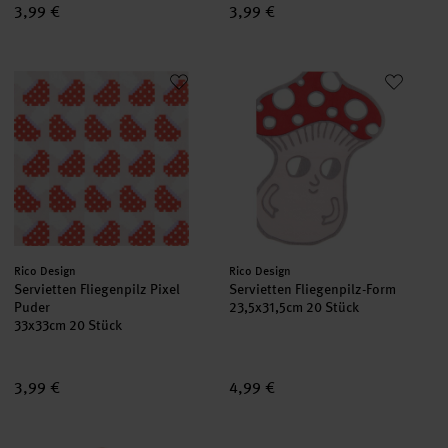
3,99 €
3,99 €
Servietten Fliegenpilz Pixel Puder
Servietten Fliegenpilz-Form
Hersteller:
Hersteller:
Rico Design
Rico Design
Servietten Fliegenpilz Pixel
Servietten Fliegenpilz-Form
Puder
23,5x31,5cm 20 Stück
33x33cm 20 Stück
3,99 €
4,99 €
Paper Poetry Serviettenhalter Shrooom Fliegenpilz
Servietten Pixel-Herz Rosa