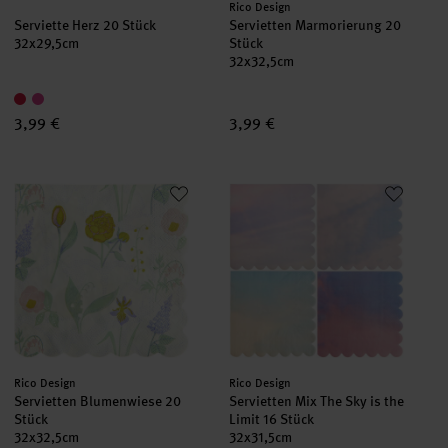
Hersteller:
Rico Design
Serviette Herz 20 Stück
Servietten Marmorierung 20
32x29,5cm
Stück
32x32,5cm
3,99 €
3,99 €
Servietten Blumenwiese 20 Stück
Servietten Mix The Sky is the Li
Hersteller:
Hersteller:
Rico Design
Rico Design
Servietten Blumenwiese 20
Servietten Mix The Sky is the
Stück
Limit 16 Stück
32x32,5cm
32x31,5cm