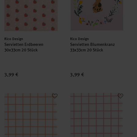
Hersteller:
Hersteller:
Rico Design
Rico Design
Servietten Erdbeeren
Servietten Blumenkranz
30x33cm 20 Stück
33x33cm 20 Stück
3,99 €
3,99 €
Servietten Raster Weiß/Neon Rot
Servietten Raster Weiß/Neon Pi