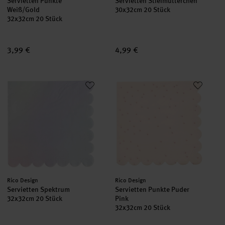
Servietten Punkte
Servietten Stiefmütterchen
Weiß/Gold
30x32cm 20 Stück
32x32cm 20 Stück
3,99 €
4,99 €
Servietten Spektrum
Servietten Punkte Puder Pink
Hersteller:
Hersteller:
Rico Design
Rico Design
Servietten Spektrum
Servietten Punkte Puder
32x32cm 20 Stück
Pink
32x32cm 20 Stück