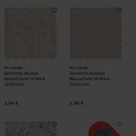
Servietten Blumen Apricot/Gold 20 Stück
Servietten Bubbles Mauve/Gold
neu
neu
Hersteller:
Hersteller:
Rico Design
Rico Design
Servietten Blumen
Servietten Bubbles
Apricot/Gold 20 Stück
Mauve/Gold 20 Stück
32x32,5cm
32x32,5cm
3,99 €
3,99 €
Servietten Gräser Elfenbein/Schwarz 20 Stück
Rico Design x Redfries Serviett
neu