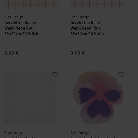
Hersteller:
Hersteller:
Rico Design
Rico Design
Servietten Raster
Servietten Raster
Weiß/Neon Rot
Weiß/Neon Pink
32x32cm 20 Stück
32x32cm 20 Stück
3,99 €
3,99 €
Servietten Punkte Weiß/Gold
Servietten Stiefmütterchen
Hersteller:
Hersteller:
Rico Design
Rico Design