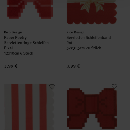
Hersteller:
Hersteller:
Rico Design
Rico Design
Paper Poetry
Servietten Schleifenband
Serviettenringe Schleifen
Rot
Pixel
32x31,5cm 20 Stück
12x10cm 6 Stück
3,99 €
3,99 €
Servietten mit Streifen
Servietten Schleife Pixel Rot