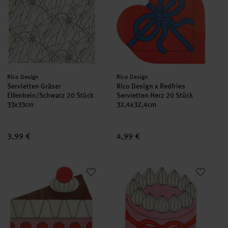
Hersteller:
Hersteller:
Rico Design
Rico Design
Servietten Gräser
Rico Design x Redfries
Elfenbein/Schwarz 20 Stück
Servietten Herz 20 Stück
33x33cm
32,4x32,4cm
3,99 €
4,99 €
Rico Design x Redfries Servietten Tortenstück 20 Stück
Rico Design x Redfries Serviette