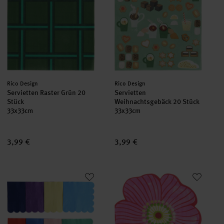
Hersteller:
Hersteller:
Rico Design
Rico Design
Servietten Raster Grün 20
Servietten
Stück
Weihnachtsgebäck 20 Stück
33x33cm
33x33cm
3,99 €
3,99 €
Servietten Magic Rainbow
Servietten Blume Pink