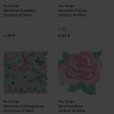
Hersteller:
Hersteller:
Rico Design
Rico Design
Servietten Schwalbe
Servietten Fransen
32x28cm 20 Stück
33x33cm 20 Stück
4,99 €
4,99 €
Servietten Frühlingswiese
Servietten Rose
Hersteller:
Hersteller:
Rico Design
Rico Design
Servietten Frühlingswiese
Servietten Rose
32x31,5cm 20 Stück
31x31cm 20 Stück