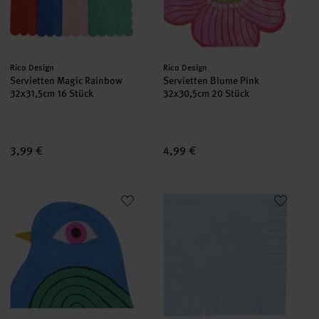
Hersteller:
Hersteller:
Rico Design
Rico Design
Servietten Magic Rainbow
Servietten Blume Pink
32x31,5cm 16 Stück
32x30,5cm 20 Stück
3,99 €
4,99 €
Servietten Schwalbe
Servietten Fransen