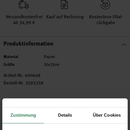
Versand­kosten­frei
Kauf auf Rechnung
Kosten­lose Filial­
ab 34,99 €
rückgabe
Produktinformation
Material
Papier
Größe
30x33cm
Artikel-Nr.
400648
Bestell-Nr.
3583258
Produktbeschreibung
Zustimmung
Details
Über Cookies
Mit der schönen Motiv-Serviette krönen Sie die