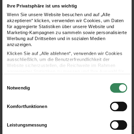
Tischdekoration Ihrer Party oder Familienfeier! Oder Sie
Ihre Privatsphäre ist uns wichtig
möchten alte Möbelstücke, Tabletts, Dosen, Pappartikel oder
Wenn Sie unsere Website besuchen und auf „Alle
akzeptieren“ klicken, verwenden wir Cookies, um Daten
Blumentöpfe umgestalten? Mit der Serviettentechnik lässt
für aggregierte Statistiken über unsere Website und
sich alles ganz leicht gestalten!
Marketing-Kampagnen zu sammeln sowie personalisierte
Werbung auf Drittseiten und in sozialen Medien
anzuzeigen.
Klicken Sie auf „Alle ablehnen“, verwenden wir Cookies
- Papierserviette mit Erdbeer-Motiv
ausschließlich, um die Benutzerfreundlichkeit der
Website sicherzustellen, die Reichweite im Rahmen
aggregierter Statistiken zu messen und Ihre Auswahl für
- Maße: 30x33 cm
zukünftige Besuche zu speichern.
Einwilligungsauswahl
- 3-lagig
Ihre Einwilligung ist freiwillig und kann jederzeit über den
Notwendig
Link „Cookie-Einstellungen“ im Fußbereich der Seite
widerrufen werden. Weitere Informationen zu den
- Inhalt: 20 Stück
verwendeten Technologien und den Empfängern der
Komfortfunktionen
Daten finden Sie in unserer Datenschutzerklärung.
- Design: Futschikato
Impressum
Datenschutz
Vertrag widerrufen
Leistungsmessung