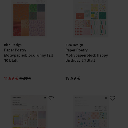
Hersteller:
Hersteller:
Rico Design
Rico Design
Paper Poetry
Paper Poetry
Motivpapierblock Funny Fall
Motivpapierblock Happy
30 Blatt
Birthday 23 Blatt
11,89 €
15,99 €
16,99 €
Paper Poetry Motivpapierblock Flower Power
Paper Poetry Motivpapierblock T