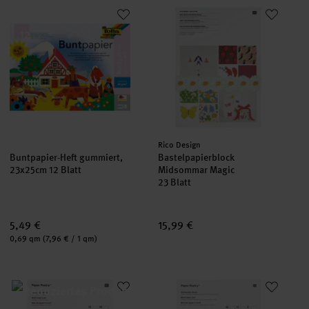
Buntpapier-Heft gummiert, 23x25cm 12 Blatt
Bastelpapierblock Midsommar 
Hersteller:
Rico Design
Buntpapier-Heft gummiert,
Bastelpapierblock
23x25cm 12 Blatt
Midsommar Magic
23 Blatt
5,49 €
15,99 €
Inhalt:
0,69 qm
(7,96 € / 1 qm)
Paper Poetry Motivpapierblock Funny Fall 30 Blatt
Paper Poetry Motivpapierblock 