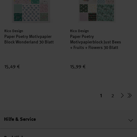
Hersteller:
Hersteller:
Rico Design
Rico Design
Paper Poetry Motivpapier
Paper Poetry
Block Wonderland 30 Blatt
Motivpapierblock Just Bees
+ Fruits + Flowers 30 Blatt
15,49 €
15,99 €
1
2
Hilfe & Service