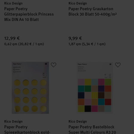
Hersteller:
Hersteller:
Rico Design
Rico Design
Paper Poetry
Paper Poetry Graukarton
Glitterpapierblock Princess
Block 30 Blatt 50-400g/m²
Mix DIN A4 10 Blatt
12,99 €
9,99 €
Inhalt:
Inhalt:
0,62 qm
(20,82 € / 1 qm)
1,87 qm
(5,34 € / 1 qm)
Paper Poetry Spiegelkartonblock gold-silber 21x29,5cm 230g/m
Paper Poetry Bastelblock Super 
Hersteller:
Hersteller:
Rico Design
Rico Design
Paper Poetry
Paper Poetry Bastelblock
Spiegelkartonblock gold-
Super Multi Colours A3 20