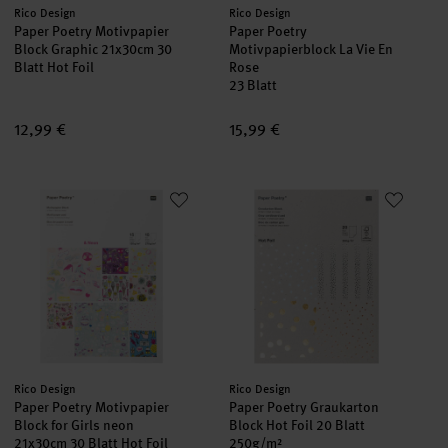
Hersteller:
Hersteller:
Rico Design
Rico Design
Paper Poetry Motivpapier
Paper Poetry
Block Graphic 21x30cm 30
Motivpapierblock La Vie En
Blatt Hot Foil
Rose
23 Blatt
12,99 €
15,99 €
Paper Poetry Motivpapier Block for Girls neon 21x30cm 30 Blatt
Paper Poetry Graukarton Block 
Hersteller:
Hersteller:
Rico Design
Rico Design
Paper Poetry Motivpapier
Paper Poetry Graukarton
Block for Girls neon
Block Hot Foil 20 Blatt
21x30cm 30 Blatt Hot Foil
250g/m²