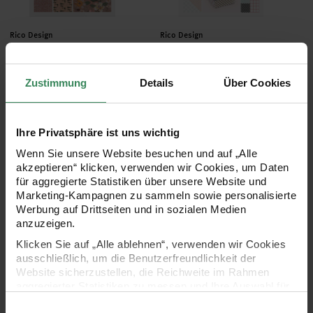
Hersteller:
Hersteller:
Rico Design
Rico Design
Paper Poetry
Paper Poetry Motivpapier
Motivpapierblock Nature
Block Graphic 21x30cm 30
Matters 30 Blatt
Blatt
Zustimmung
Details
Über Cookies
16,99 €
10,99 €
Ihre Privatsphäre ist uns wichtig
Wenn Sie unsere Website besuchen und auf „Alle
Paper Poetry Motivpapier Block Konfetti 21x30cm 30 Blatt Hot F
Bastelblock Glitter Everywhere
akzeptieren“ klicken, verwenden wir Cookies, um Daten
für aggregierte Statistiken über unsere Website und
Marketing-Kampagnen zu sammeln sowie personalisierte
Werbung auf Drittseiten und in sozialen Medien
anzuzeigen.
Klicken Sie auf „Alle ablehnen“, verwenden wir Cookies
ausschließlich, um die Benutzerfreundlichkeit der
Website sicherzustellen, die Reichweite im Rahmen
aggregierter Statistiken zu messen und Ihre Auswahl für
Hersteller:
Rico Design
zukünftige Besuche zu speichern.
Einwilligungsauswahl
Paper Poetry Motivpapier
Bastelblock Glitter