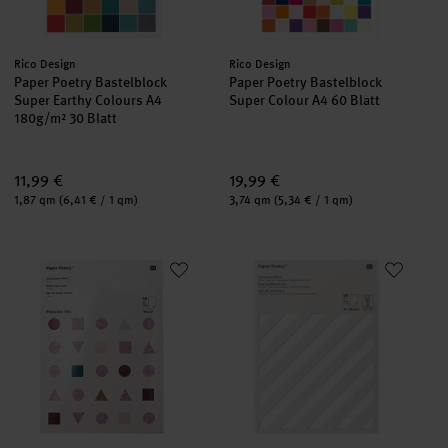
Hersteller:
Hersteller:
Rico Design
Rico Design
Paper Poetry Bastelblock
Paper Poetry Bastelblock
Super Earthy Colours A4
Super Colour A4 60 Blatt
180g/m² 30 Blatt
11,99 €
19,99 €
Inhalt:
Inhalt:
1,87 qm
(6,41 € / 1 qm)
3,74 qm
(5,34 € / 1 qm)
Paper Poetry Glitterpapierblock Princess Mix DIN A4 10 Blatt
Paper Poetry Graukarton Block 