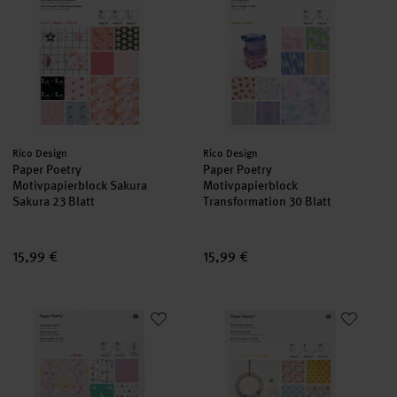
Hersteller:
Hersteller:
Rico Design
Rico Design
Paper Poetry
Paper Poetry
Motivpapierblock Sakura
Motivpapierblock
Sakura 23 Blatt
Transformation 30 Blatt
15,99 €
15,99 €
Paper Poetry Motivpapier Block Wonderland 30 Blatt
Paper Poetry Motivpapierblock J