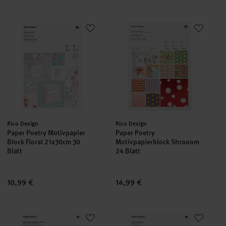
Paper Poetry Motivpapier Block Floral 21x30cm 30 Blatt
Paper Poetry Motivpapierblock
Hersteller:
Hersteller:
Rico Design
Rico Design
Paper Poetry Motivpapier
Paper Poetry
Block Floral 21x30cm 30
Motivpapierblock Shrooom
Blatt
24 Blatt
10,99 €
14,99 €
Paper Poetry Motivpapierblock Sakura Sakura 23 Blatt
Paper Poetry Motivpapierblock 