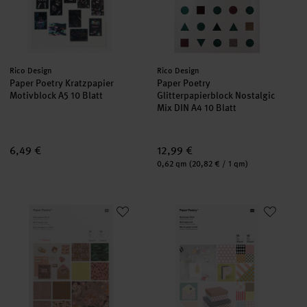
Hersteller:
Hersteller:
Rico Design
Rico Design
Paper Poetry Kratzpapier
Paper Poetry
Motivblock A5 10 Blatt
Glitterpapierblock Nostalgic
Mix DIN A4 10 Blatt
6,49 €
12,99 €
Inhalt:
0,62 qm
(20,82 € / 1 qm)
Paper Poetry Motivpapierblock Nature Matters 30 Blatt
Paper Poetry Motivpapier Block