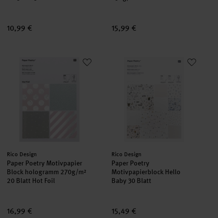
10,99 €
15,99 €
Paper Poetry Motivpapier Block hologramm 270g/m² 20 Blatt H
Paper Poetry Motivpapierblock 
Hersteller:
Hersteller:
Rico Design
Rico Design
Paper Poetry Motivpapier
Paper Poetry
Block hologramm 270g/m²
Motivpapierblock Hello
20 Blatt Hot Foil
Baby 30 Blatt
16,99 €
15,49 €