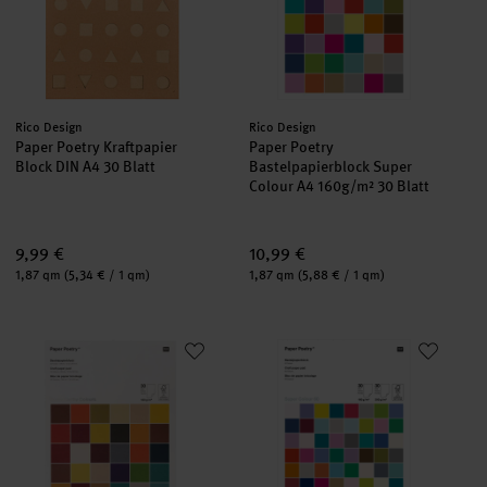
Hersteller:
Hersteller:
Rico Design
Rico Design
Paper Poetry Kraftpapier
Paper Poetry
Block DIN A4 30 Blatt
Bastelpapierblock Super
Colour A4 160g/m² 30 Blatt
9,99 €
10,99 €
Inhalt:
Inhalt:
1,87 qm
(5,34 € / 1 qm)
1,87 qm
(5,88 € / 1 qm)
Paper Poetry Bastelblock Super Earthy Colours A4 180g/m² 30 
Paper Poetry Bastelblock Super 