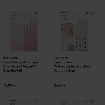
Paper Poetry Motivpapier Block beere 270g/m² 20 Blatt Hot Foi
Paper Poetry Motivpapierblock C
Hersteller:
Hersteller:
Rico Design
Rico Design
Paper Poetry Motivpapier
Paper Poetry
Block beere 270g/m² 20
Motivpapierblock Crafted
Blatt Hot Foil
Nature 30 Blatt
16,99 €
15,49 €
Paper Poetry Motivpapier Block marmoriert 21x30cm 30 Blatt
Paper Poetry Motivpapierblock A