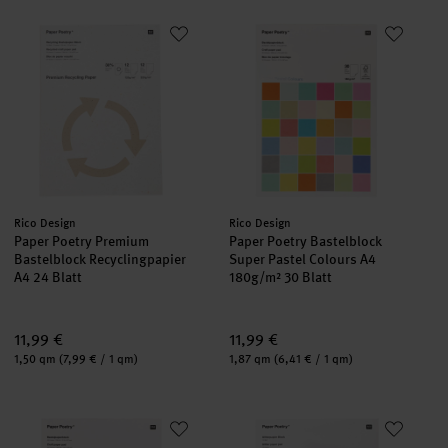
Paper Poetry Premium Bastelblock Recyclingpapier A4 24 Blatt
Paper Poetry Bastelblock Super
Hersteller:
Hersteller:
Rico Design
Rico Design
Paper Poetry Premium
Paper Poetry Bastelblock
Bastelblock Recyclingpapier
Super Pastel Colours A4
A4 24 Blatt
180g/m² 30 Blatt
11,99 €
11,99 €
Inhalt:
Inhalt:
1,50 qm
(7,99 € / 1 qm)
1,87 qm
(6,41 € / 1 qm)
Paper Poetry Bastelblock Super Rainbow Colours A4 180g/m² 3
Paper Poetry Glitterpapierblock