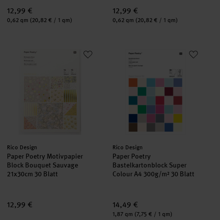
12,99 €
12,99 €
Inhalt:
Inhalt:
0,62 qm
(20,82 € / 1 qm)
0,62 qm
(20,82 € / 1 qm)
Paper Poetry Motivpapier Block Bouquet Sauvage 21x30cm 30 
Paper Poetry Bastelkartonblock
Hersteller:
Hersteller:
Rico Design
Rico Design
Paper Poetry Motivpapier
Paper Poetry
Block Bouquet Sauvage
Bastelkartonblock Super
21x30cm 30 Blatt
Colour A4 300g/m² 30 Blatt
12,99 €
14,49 €
Inhalt:
1,87 qm
(7,75 € / 1 qm)