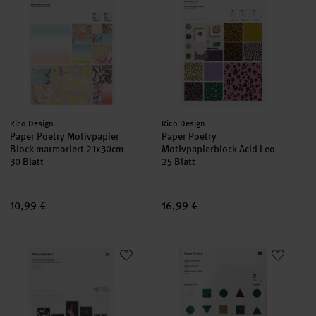
Hersteller:
Hersteller:
Rico Design
Rico Design
Paper Poetry Motivpapier
Paper Poetry
Block marmoriert 21x30cm
Motivpapierblock Acid Leo
30 Blatt
25 Blatt
10,99 €
16,99 €
Paper Poetry Kratzpapier Motivblock A5 10 Blatt
Paper Poetry Glitterpapierblock 