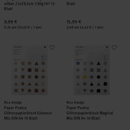
silber 21x29,5cm 230g/m² 12
Blatt
Blatt
9,99 €
15,99 €
Inhalt:
Inhalt:
0,74 qm
(13,45 € / 1 qm)
2,49 qm
(6,42 € / 1 qm)
Paper Poetry Glitterpapierblock Glamour Mix DIN A4 10 Blatt
Paper Poetry Glitterpapierblock
Hersteller:
Hersteller:
Rico Design
Rico Design
Paper Poetry
Paper Poetry
Glitterpapierblock Glamour
Glitterpapierblock Magical
Mix DIN A4 10 Blatt
Mix DIN A4 10 Blatt