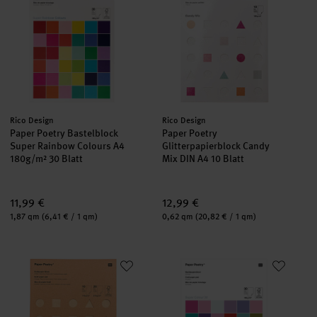
Hersteller:
Hersteller:
Rico Design
Rico Design
Paper Poetry Bastelblock
Paper Poetry
Super Rainbow Colours A4
Glitterpapierblock Candy
180g/m² 30 Blatt
Mix DIN A4 10 Blatt
11,99 €
12,99 €
Inhalt:
Inhalt:
1,87 qm
(6,41 € / 1 qm)
0,62 qm
(20,82 € / 1 qm)
Paper Poetry Kraftpapier Block DIN A4 30 Blatt
Paper Poetry Bastelpapierblock