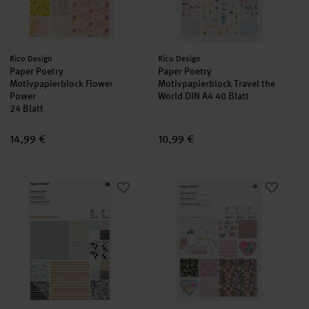
Hersteller:
Hersteller:
Rico Design
Rico Design
Paper Poetry
Paper Poetry
Motivpapierblock Flower
Motivpapierblock Travel the
Power
World DIN A4 40 Blatt
24 Blatt
14,99 €
10,99 €
Paper Poetry Motivpapier Block Graphic 21x30cm 30 Blatt Hot F
Paper Poetry Motivpapierblock 