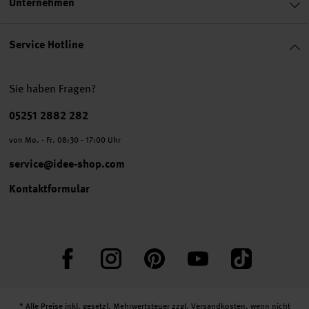
Unternehmen
Service Hotline
Sie haben Fragen?
Telefonnummer
05251 2882 282
von Mo. - Fr. 08:30 - 17:00 Uhr
service@idee-shop.com
Kontaktformular
Facebook
Instagram
Pinterest
YouTube
TikTok
* Alle Preise inkl. gesetzl. Mehrwertsteuer zzgl.
Versandkosten
, wenn nicht