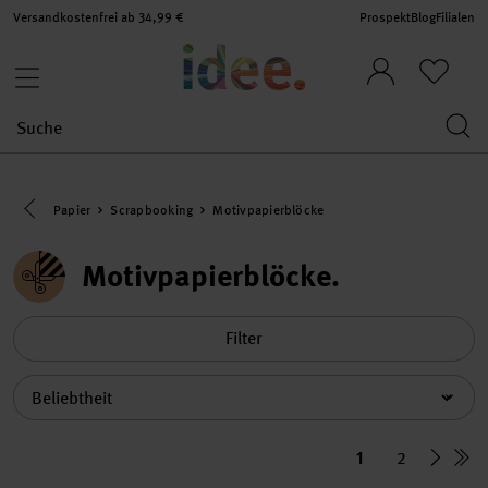
Versandkostenfrei ab 34,99 €
Prospekt
Blog
Filialen
Eine Kategorie zurück navigieren
Papier
Scrapbooking
Motivpapierblöcke
Motivpapierblöcke
Filter
Sortierung
1
2