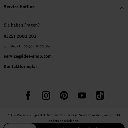
Service Hotline
Sie haben Fragen?
Telefonnummer
05251 2882 282
von Mo. - Fr. 08:30 - 17:00 Uhr
service@idee-shop.com
Kontaktformular
Facebook
Instagram
Pinterest
YouTube
TikTok
* Alle Preise inkl. gesetzl. Mehrwertsteuer zzgl.
Versandkosten
, wenn nicht
anders beschrieben.
** Jede:r Abonnent:in erhält bei erstmaliger Anmeldung für unseren Newsletter