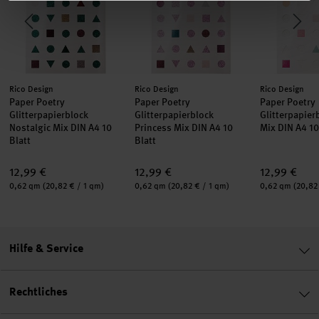
Hersteller:
Hersteller:
Hersteller:
Rico Design
Rico Design
Rico Design
Paper Poetry
Paper Poetry
Paper Poetry
Glitterpapierblock
Glitterpapierblock
Glitterpapier
Nostalgic Mix DIN A4 10
Princess Mix DIN A4 10
Mix DIN A4 10
Blatt
Blatt
12,99 €
12,99 €
12,99 €
Inhalt:
Inhalt:
Inhalt:
0,62 qm
(20,82 € / 1 qm)
0,62 qm
(20,82 € / 1 qm)
0,62 qm
(20,82
Hilfe & Service
Rechtliches