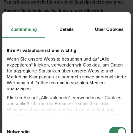
Papierblocks perfekt für attraktive Bastelprojekte geeignet.
Basteln Sie beispielsweise Karten oder glitzernde
Wanddekorationen. Auch mit Motivstanzern lassen sich die
Papiere bearbeiten. Der Block enthält 10 Papiere in 10
Zustimmung
Details
Über Cookies
verschiedenen farbharmonischen Farben. Die Rückseite ist
weiß.
Ihre Privatsphäre ist uns wichtig
Wenn Sie unsere Website besuchen und auf „Alle
•
Größe: DIN A4, 21 x 29,5 cm
akzeptieren“ klicken, verwenden wir Cookies, um Daten
für aggregierte Statistiken über unsere Website und
•
Inhalt: 10 Blatt
Marketing-Kampagnen zu sammeln sowie personalisierte
•
Papier: 180 g/m²
Werbung auf Drittseiten und in sozialen Medien
anzuzeigen.
•
Farbkombination: „Magical Mix“
Klicken Sie auf „Alle ablehnen“, verwenden wir Cookies
ausschließlich, um die Benutzerfreundlichkeit der
Hersteller
Website sicherzustellen, die Reichweite im Rahmen
aggregierter Statistiken zu messen und Ihre Auswahl für
zukünftige Besuche zu speichern.
Einwilligungsauswahl
Ihre Einwilligung ist freiwillig und kann jederzeit über den
Notwendig